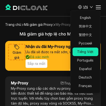
VN
English
Trang chủ
Mã giảm giá Proxy
My-Proxy
简体中文
Mã giảm giá hợp lệ cho My-Proxy
繁體中文
Русский
Nhận ưu đãi My-Proxy ngay bây giờ
Tiếng Việt
Ưu đãi sẽ được ra mắt sớm, vui lòng chờ đợi
Giảm
Đã xác minh
giá
Português
Sắp ra mắt
Español
Deutsch
My-Proxy
Truy cập trang web
Français
My-Proxy cung cấp các dịch vụ proxy và VPN tiên
tiến được thiết kế để nâng cao bảo mật và hiệu suất
trực tuyến. Với nhiều tùy chọn bao gồm proxy trung
tâm dữ liệu, proxy xoay vòng và SOCKS5, My-Proxy