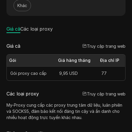
đáp ứng các nhu cầu khác nhau như quét web, truy
Khác
cập nội dung bị giới hạn theo địa lý và đảm bảo ẩn
danh trực tuyến. Mạng lưới rộng lớn và cơ sở hạ tầng
vững chắc của họ đảm bảo kết nối tốc độ cao và
hiệu suất đáng tin cậy, khiến họ trở thành lựa chọn
Giá cả
Các loại proxy
tin cậy cho cả cá nhân và doanh nghiệp.
Giá cả
Truy cập trang web
Gói
Giá hàng tháng
Địa chỉ IP
Gói proxy cao cấp
9,95 USD
77
Các loại proxy
Truy cập trang web
My-Proxy cung cấp các proxy trung tâm dữ liệu, luân phiên
và SOCKS5, đảm bảo kết nối đáng tin cậy và ẩn danh cho
nhiều hoạt động trực tuyến khác nhau.