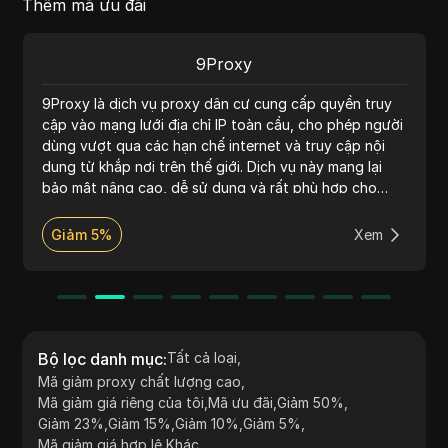
Thêm mã ưu đãi
9Proxy
9Proxy là dịch vụ proxy dân cư cung cấp quyền truy
cập vào mạng lưới địa chỉ IP toàn cầu, cho phép người
dùng vượt qua các hạn chế internet và truy cập nội
dung từ khắp nơi trên thế giới. Dịch vụ này mang lại
bảo mật nâng cao, dễ sử dụng và rất phù hợp cho
nghiên cứu thị trường cũng như truy cập nội dung bị
hạn chế.
Giảm 5%
Xem
Bộ lọc danh mục
:
Tất cả loại
,
Mã giảm proxy chất lượng cao
,
Mã giảm giá riêng của tôi
,
Mã ưu đãi
,
Giảm 50%
,
Giảm 23%
,
Giảm 15%
,
Giảm 10%
,
Giảm 5%
,
Mã giảm giá hợp lệ
,
Khác