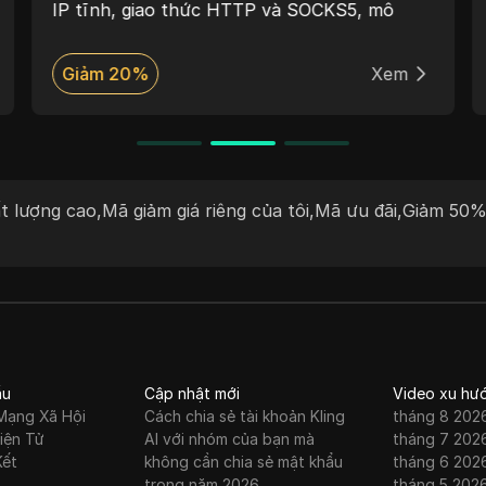
IP tĩnh, giao thức HTTP và SOCKS5, mô
hình giá linh hoạt và phạm vi phủ sóng toàn
cầu rộng lớn. Mango Proxy phù hợp cho
Giảm 20%
Xem
web scraping, quảng cáo, SEO, tự động hóa
và quản lý nhiều tài khoản.
t lượng cao
,
Mã giảm giá riêng của tôi
,
Mã ưu đãi
,
Giảm 50
ầu
Cập nhật mới
Video xu hư
Mạng Xã Hội
Cách chia sẻ tài khoản Kling
tháng 8 202
iện Tử
AI với nhóm của bạn mà
tháng 7 202
Kết
không cần chia sẻ mật khẩu
tháng 6 202
trong năm 2026
tháng 5 202