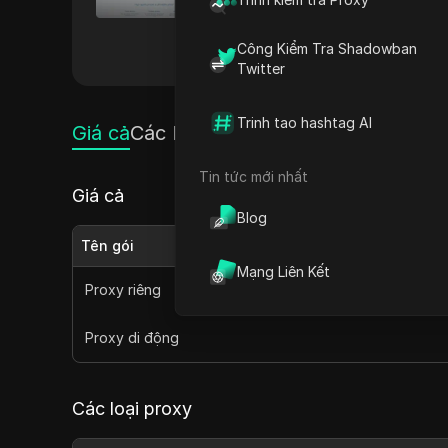
Chúng tôi chuyên cung cấp pro
Khác
Công Kiểm Tra Shadowban
Twitter
Trinh tao hashtag AI
Giá cả
Các loại proxy
Tin tức mới nhất
Giá cả
Blog
Tên gói
Mạng Liên Kết
Proxy riêng
Proxy di động
Các loại proxy