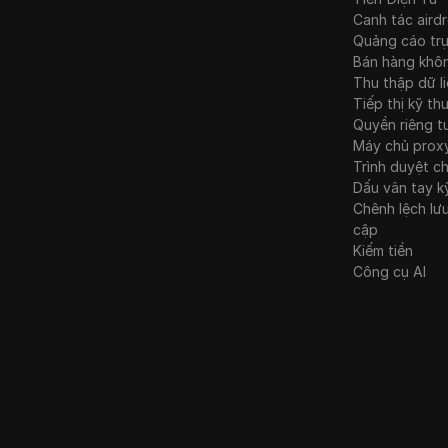
Canh tác aird
Quảng cáo tr
Bán hàng khô
Thu thập dữ l
Tiếp thị kỹ th
Quyền riêng t
Máy chủ prox
Trình duyệt c
Dấu vân tay k
Chênh lệch lư
cập
Kiếm tiền
Công cụ AI