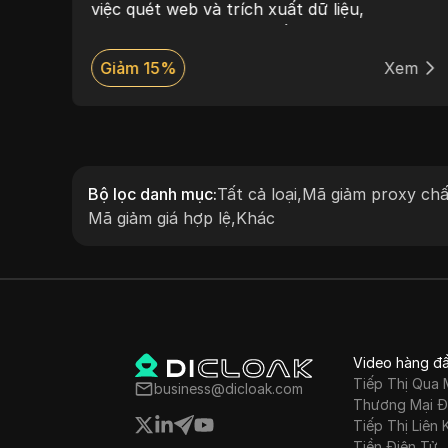
p dữ
việc quét web và trích xuất dữ liệu,
p
LightningProxies mang đến mức giá linh hoạt,
p
kết nối tốc độ cao và hỗ trợ 24/7.
em
Giảm 15%
Xem
triển
ta
ả
dữ
Bộ lọc danh mục
:
Tất cả loại
,
Mã giảm proxy chấ
Mã giảm giá hợp lệ
,
Khác
Video hàng đ
Tiếp Thị Qua 
business@dicloak.com
Thương Mại Đ
Tiếp Thị Liên 
Tiền Điện Tử