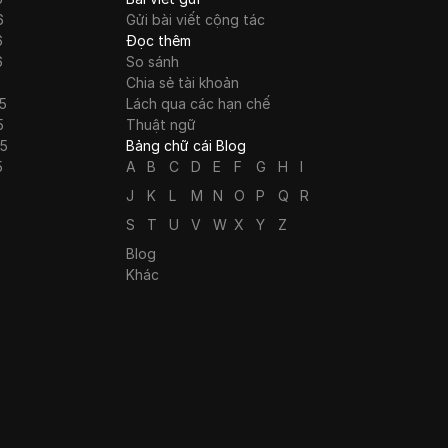
6
Gửi bài viết cộng tác
6
Đọc thêm
6
So sánh
Chia sẻ tài khoản
5
Lách qua các hạn chế
5
Thuật ngữ
25
Bảng chữ cái Blog
5
A
B
C
D
E
F
G
H
I
J
K
L
M
N
O
P
Q
R
S
T
U
V
W
X
Y
Z
Blog
Khác