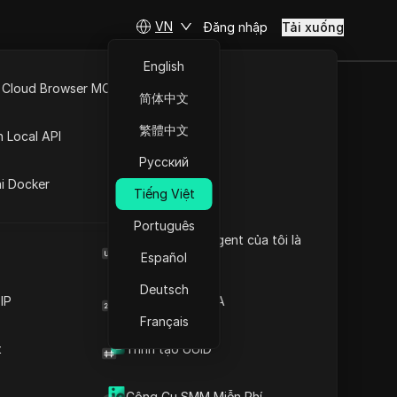
VN
Đăng nhập
Tải xuống
English
 Cloud Browser MCP
简体中文
API Mở
繁體中文
n Local API
Русский
ng
ai Docker
Tiếng Việt
Português
Browser User Agent của tôi là
Sắp ra mắt
gì
Español
Deutsch
IP
Trình tạo mã 2FA
Français
t
Trình tạo UUID
Truy cập trang web
 hơn 100 quốc gia với 21 triệu địa chỉ IP.
Công Cụ SMM Miễn Phí