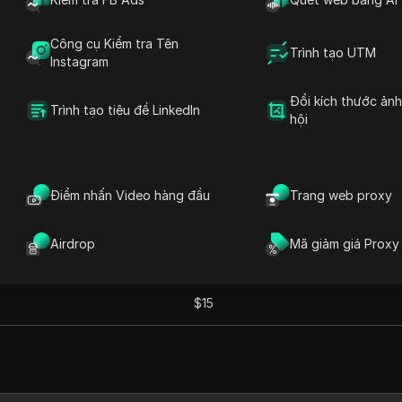
xy riêng (trung tâm dữ liệu) và proxy di động, hoạt động
Công cụ Kiểm tra Tên
Trình tạo UTM
Instagram
Đổi kích thước ản
Trình tạo tiêu đề LinkedIn
hội
Điểm nhấn Video hàng đầu
Trang web proxy
Giá hàng tháng
Airdrop
Mã giảm giá Proxy
$1.50
$15