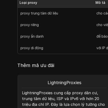
Loại proxy
Mô tả
proxy trung tâm dữ liệu
cho cá
proxy riêng
cho vi
proxy ẩn danh
để bảo
proxy di động
với IP 
Thêm mã ưu đãi
LightningProxies
g
LightningProxies cung cấp proxy dân cư,
a chỉ
trung tâm dữ liệu, ISP và IPv6 với hơn 20
tỷ lệ
triệu địa chỉ IP. Đây là lựa chọn lý tưởng cho