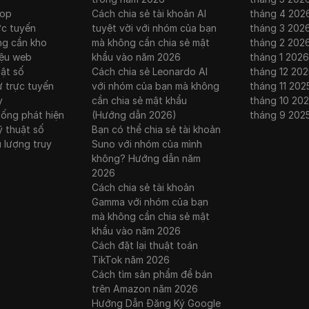
rop
Cách chia sẻ tài khoản AI
tháng 4 202
ực tuyến
tuyệt vời với nhóm của bạn
tháng 3 202
ng cần kho
mà không cần chia sẻ mật
tháng 2 202
iệu web
khẩu vào năm 2026
tháng 1 2026
uật số
Cách chia sẻ Leonardo AI
tháng 12 202
ư trực tuyến
với nhóm của bạn mà không
tháng 11 202
y
cần chia sẻ mật khẩu
tháng 10 20
hống phát hiện
(Hướng dẫn 2026)
tháng 9 202
ỹ thuật số
Bạn có thể chia sẻ tài khoản
u lượng truy
Suno với nhóm của mình
không? Hướng dẫn năm
2026
Cách chia sẻ tài khoản
Gamma với nhóm của bạn
mà không cần chia sẻ mật
khẩu vào năm 2026
Cách đặt lại thuật toán
TikTok năm 2026
Cách tìm sản phẩm để bán
trên Amazon năm 2026
Hướng Dẫn Đăng Ký Google