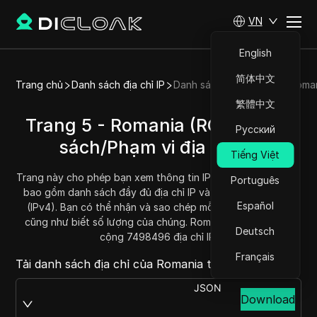
VN
English
简体中文
Trang chủ
Danh sách địa chỉ IP
Danh sách địa chỉ IP của Roma
繁體中文
Trang 5 - Romania (RO) - Danh
Русский
sách/Phạm vi địa chỉ IP
Tiếng Việt
Trang này cho phép bạn xem thông tin IP của Romania (RO),
Português
bao gồm danh sách đầy đủ địa chỉ IP và phạm vi địa chỉ IP
Español
(IPv4). Bạn có thể nhận và sao chép mỗi phạm vi địa chỉ,
cũng như biết số lượng của chúng. Romania hiện có tổng
Deutsch
cộng 7498496 địa chỉ IP.
Français
Tải danh sách địa chỉ của Romania tại:
JSON
Download