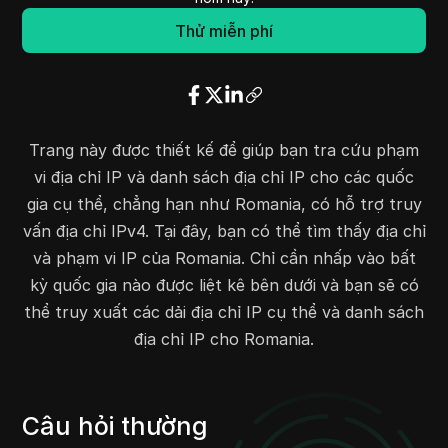
62.68.93.0
62.68.93.255
256
Thử miễn phí
64.226.157.0
64.226.157.255
256
64.253.93.0
64.253.93.255
256
65.38.120.0
65.38.121.255
512
62.208.16.0
62.208.16.255
256
62.216.80.0
62.216.80.255
256
Trang này được thiết kế để giúp bạn tra cứu phạm
62.217.192.0
62.217.255.255
16384
vi địa chỉ IP và danh sách địa chỉ IP cho các quốc
62.231.64.0
62.231.127.255
16384
gia cụ thể, chẳng hạn như Romania, có hỗ trợ truy
66.22.244.0
66.22.244.255
256
vấn địa chỉ IPv4. Tại đây, bạn có thể tìm thấy địa chỉ
64.7.198.0
64.7.199.255
512
và phạm vi IP của Romania. Chỉ cần nhấp vào bất
81.12.128.0
81.12.255.255
32768
kỳ quốc gia nào được liệt kê bên dưới và bạn sẽ có
81.18.64.0
81.18.95.255
8192
thể truy xuất các dải địa chỉ IP cụ thể và danh sách
địa chỉ IP cho Romania.
81.21.5.0
81.21.5.255
256
81.21.7.0
81.21.7.255
256
81.22.144.0
81.22.159.255
4096
Câu hỏi thường
81.24.16.0
81.24.31.255
4096