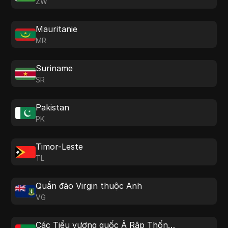
ZW
Mauritanie
MR
Suriname
SR
Pakistan
PK
Timor-Leste
TL
Quần đảo Virgin thuộc Anh
VG
Các Tiểu vương quốc Ả Rập Thống nhất