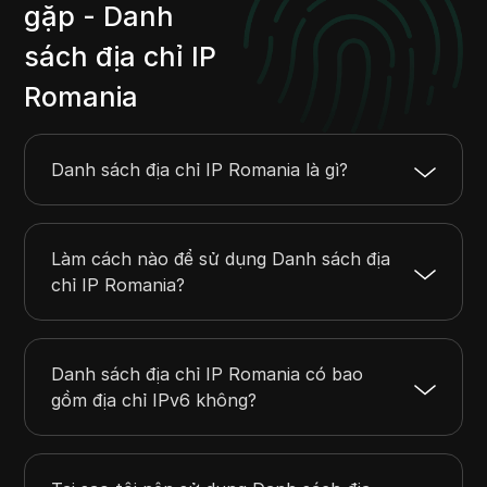
81.89.0.0
81.89.31.255
8192
gặp - Danh
81.161.12.0
81.161.15.255
1024
sách địa chỉ IP
81.161.59.0
81.161.59.255
256
Romania
81.180.0.0
81.180.63.255
16384
81.180.80.0
81.180.83.255
1024
Danh sách địa chỉ IP Romania là gì?
Làm cách nào để sử dụng Danh sách địa
chỉ IP Romania?
Danh sách địa chỉ IP Romania có bao
gồm địa chỉ IPv6 không?