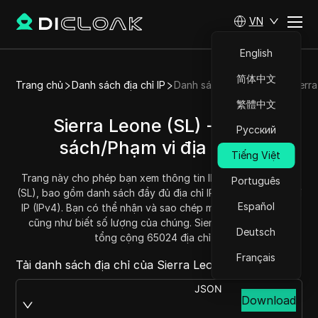
VN
English
简体中文
Trang chủ
Danh sách địa chỉ IP
Danh sách địa chỉ IP của Sierr
繁體中文
Sierra Leone (SL) - Danh
Русский
sách/Phạm vi địa chỉ IP
Tiếng Việt
Trang này cho phép bạn xem thông tin IP của Sierra Leone
Português
(SL), bao gồm danh sách đầy đủ địa chỉ IP và phạm vi địa chỉ
Español
IP (IPv4). Bạn có thể nhận và sao chép mỗi phạm vi địa chỉ,
cũng như biết số lượng của chúng. Sierra Leone hiện có
Deutsch
tổng cộng 65024 địa chỉ IP.
Français
Tải danh sách địa chỉ của Sierra Leone tại:
JSON
Download