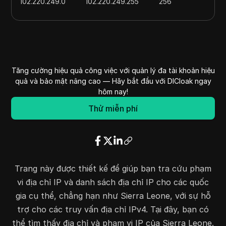
102.220.249.0
102.220.249.255
256
102.223.154.0
102.223.155.255
512
102.223.168.0
102.223.171.255
1024
102.143.0.0
102.143.127.255
32768
102.176.188.0
102.176.191.255
1024
Tăng cường hiệu quả công việc với quản lý đa tài khoản hiệu
102.207.104.0
102.207.107.255
1024
quả và bảo mật nâng cao — Hãy bắt đầu với DICloak ngay
102.208.243.0
102.208.243.255
256
hôm nay!
102.210.52.0
102.210.52.255
256
Thử miễn phí
102.210.193.0
102.210.193.255
256
102.216.238.0
102.216.239.255
512
102.22.104.0
102.22.107.255
1024
102.23.140.0
102.23.143.255
1024
Trang này được thiết kế để giúp bạn tra cứu phạm
129.222.70.0
129.222.71.255
512
vi địa chỉ IP và danh sách địa chỉ IP cho các quốc
160.19.152.0
160.19.155.255
1024
gia cụ thể, chẳng hạn như Sierra Leone, với sự hỗ
160.20.112.0
160.20.115.255
1024
trợ cho các truy vấn địa chỉ IPv4. Tại đây, bạn có
165.73.236.0
165.73.239.255
1024
thể tìm thấy địa chỉ và phạm vi IP của Sierra Leone.