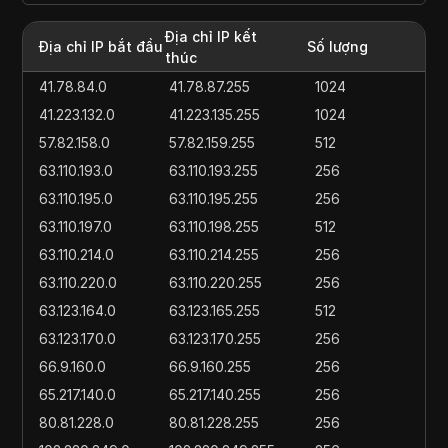
Địa chỉ IP kết
Địa chỉ IP bắt đầu
Số lượng
thúc
41.78.84.0
41.78.87.255
1024
41.223.132.0
41.223.135.255
1024
57.82.158.0
57.82.159.255
512
63.110.193.0
63.110.193.255
256
63.110.195.0
63.110.195.255
256
63.110.197.0
63.110.198.255
512
63.110.214.0
63.110.214.255
256
63.110.220.0
63.110.220.255
256
63.123.164.0
63.123.165.255
512
63.123.170.0
63.123.170.255
256
66.9.160.0
66.9.160.255
256
65.217.140.0
65.217.140.255
256
80.81.228.0
80.81.228.255
256