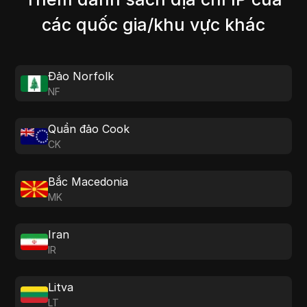
các quốc gia/khu vực khác
Đảo Norfolk
NF
Quần đảo Cook
CK
Bắc Macedonia
MK
Iran
IR
Litva
LT