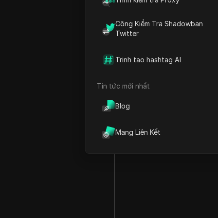
65.181.28.0
Công Kiểm Tra Shadowban
103.39.252.0
Twitter
103.166.208.0
119.252.112.0
Trinh tao hashtag AI
124.109.8.0
203.21.143.0
Tin tức mới nhất
203.24.106.0
Blog
Mạng Liên Kết