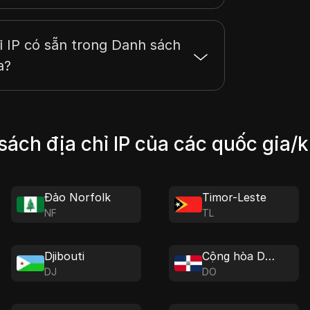
ỉ IP có sẵn trong Danh sách
a?
ách địa chỉ IP của các quốc gia/
Đảo Norfolk
Timor-Leste
NF
TL
Djibouti
Cộng hòa Dominica
DJ
DO