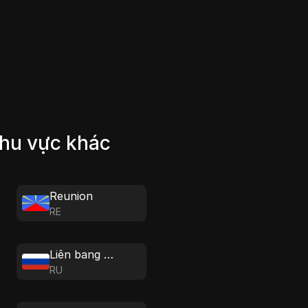
khu vực khác
Reunion
RE
Liên bang Nga
RU