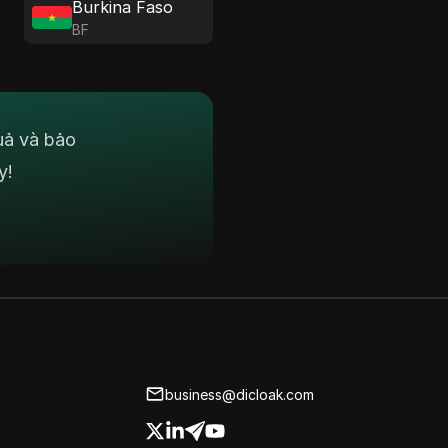
Burkina Faso
BF
uả và bảo
y!
business@dicloak.com