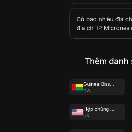
Có bao nhiêu địa ch
địa chỉ IP Micronesi
Thêm danh s
Guinea-Bissau
GW
Hợp chủng quốc Hoa Kỳ
US