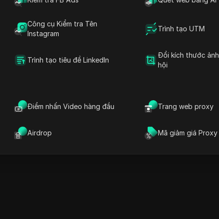
65.181.28.255
256
Công cụ Kiểm tra Tên
103.39.255.255
1024
Trình tạo UTM
Instagram
103.166.209.255
512
119.252.127.255
4096
Đổi kích thước ản
Trình tạo tiêu đề LinkedIn
hội
124.109.15.255
2048
203.21.143.255
256
203.24.106.255
256
Điểm nhấn Video hàng đầu
Trang web proxy
Airdrop
Mã giảm giá Proxy