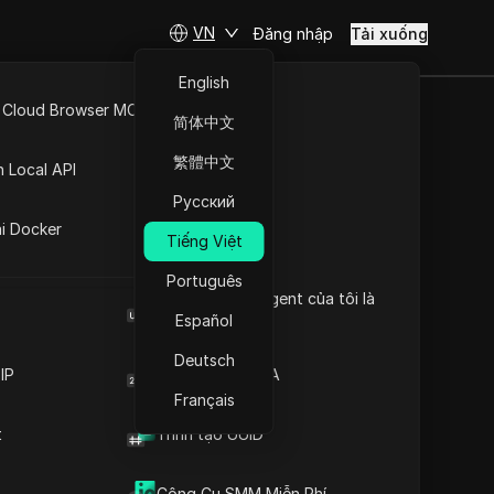
VN
Đăng nhập
Tải xuống
English
 Cloud Browser MCP
简体中文
API Mở
繁體中文
n Local API
 chỉ IP
Русский
ng
ai Docker
y đủ địa chỉ IP và phạm vi
Tiếng Việt
ết số lượng của chúng.
Português
Browser User Agent của tôi là
gì
Español
Download
Deutsch
IP
Trình tạo mã 2FA
Français
t
Trình tạo UUID
Công Cụ SMM Miễn Phí