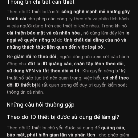
Thông tin chi tiết cần thiết
Theo dõi ID thiết bị là một
công nghệ mạnh mẽ nhưng gây
tranh cãi
cho phép các công ty theo dõi và phân tích hành
vi của người dùng trên các thiết bị khác nhau. Trong khi nó
cải thiện bảo mật và cá nhân hóa
, nó cũng làm dấy lên
lo
ngại về quyền riêng tư
do
tính chất dai dẳng của nó và
những thách thức liên quan đến việc loại bỏ
.
Để
giảm rủi ro theo dõi
, người dùng nên xem xét các hành
động như
đặt lại ID quảng cáo, chặn tập lệnh theo dõi,
sử dụng VPN và tắt theo dõi vị trí
. Khi quyền riêng tư kỹ
thuật số tiếp tục trở nên quan trọng, việc hiểu
cơ chế theo
dõi ID thiết bị
là rất quan trọng để duy trì quyền kiểm soát
thông tin cá nhân.
Những câu hỏi thường gặp
Theo dõi ID thiết bị được sử dụng để làm gì?
Theo dõi ID thiết bị chủ yếu được sử dụng để
quảng cáo,
bảo mật, phát hiện gian lận và phân tích
, cho phép giám