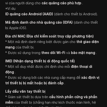
vi của người dùng cho
các quảng cáo phù hợp
.
*Ví dụ:
ID quảng cáo Android (AAID)
(dành cho thiết bị Android).
Mã định danh cho nhà quảng cáo (IDFA)
(dành cho thiết
bị Apple iOS).
Địa chỉ MAC (Địa chỉ kiểm soát truy cập phương tiện)
* Một mã định danh riêng biệt được gán cho
thẻ giao diện
mạng
của thiết bị.
* Được sử dụng trong
theo dõi Wi-Fi
và
bảo mật mạng
.
IMEI (Nhận dạng thiết bị di động quốc tế)
* Một số duy nhất được chỉ định cho mỗi
điện thoại di
động
.
* Được sử dụng bởi các nhà cung cấp mạng để
xác định vị
trí thiết bị bị mất hoặc bị đánh cắp
.
Lấy dấu vân tay thiết bị
* Giám sát thiết bị dựa trên
cấu hình phần cứng và phần
mềm
của thiết bị (chẳng hạn như kích thước màn hình, hệ