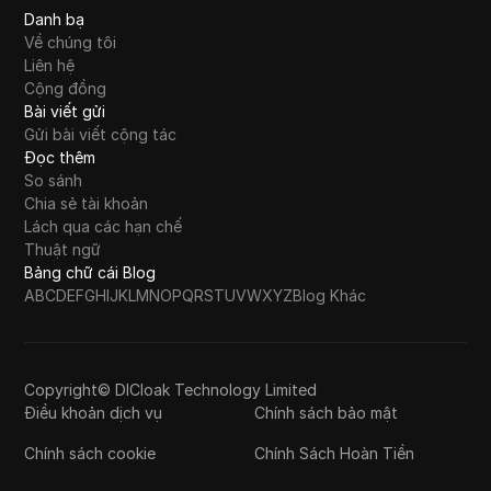
Danh bạ
Về chúng tôi
Liên hệ
Cộng đồng
Bài viết gửi
Gửi bài viết cộng tác
Đọc thêm
So sánh
Chia sẻ tài khoản
Lách qua các hạn chế
Thuật ngữ
Bảng chữ cái Blog
A
B
C
D
E
F
G
H
I
J
K
L
M
N
O
P
Q
R
S
T
U
V
W
X
Y
Z
Blog Khác
Copyright© DICloak Technology Limited
Điều khoản dịch vụ
Chính sách bảo mật
Chính sách cookie
Chính Sách Hoàn Tiền