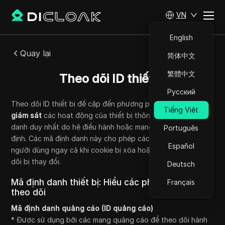
VN
English
Quay lại
简体中文
繁體中文
Theo dõi ID thiết bị
Русский
Theo dõi ID thiết bị đề cập đến phương pháp
xác định và
Tiếng Việt
giám sát
các hoạt động của thiết bị thông qua một mã định
danh duy nhất do hệ điều hành hoặc mạng của thiết bị chỉ
Português
định. Các mã định danh này cho phép các công ty nhận ra
Español
người dùng ngay cả khi cookie bị xóa hoặc tùy chọn theo
dõi bị thay đổi.
Deutsch
Mã định danh thiết bị: Hiểu các phương pháp
Français
theo dõi
Mã định danh quảng cáo (ID quảng cáo)
* Được sử dụng bởi các mạng quảng cáo để theo dõi hành