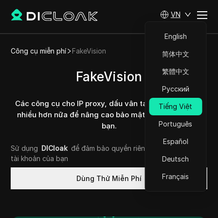
VN
English
Công cụ miễn phí
FakeVision
简体中文
繁體中文
FakeVision
Русский
Các công cụ cho IP proxy, dấu vân tay trình duyệt và
Tiếng Việt
nhiều hơn nữa để nâng cao bảo mật kỹ thuật số của
Português
bạn.
Español
Sử dụng
DICloak
để đảm bảo quyền riêng tư và bảo mật
tài khoản của bạn
Deutsch
Français
Dùng Thử Miễn Phí