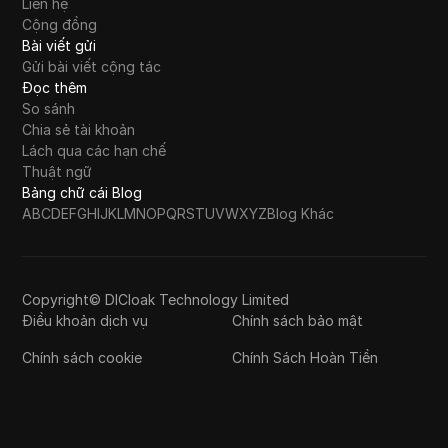
Liên hệ
Cộng đồng
Bài viết gửi
Gửi bài viết cộng tác
Đọc thêm
So sánh
Chia sẻ tài khoản
Lách qua các hạn chế
Thuật ngữ
Bảng chữ cái Blog
A
B
C
D
E
F
G
H
I
J
K
L
M
N
O
P
Q
R
S
T
U
V
W
X
Y
Z
Blog Khác
Copyright© DICloak Technology Limited
Điều khoản dịch vụ
Chính sách bảo mật
Chính sách cookie
Chính Sách Hoàn Tiền