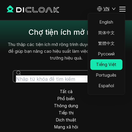
VN
English
Chợ tiện ích mở rộng
简体中文
繁體中文
Thu thập các tiện ích mở rộng trình duyệt nổi bật năm nay
để giúp bạn nâng cao hiệu suất làm việc và thúc đẩy tăng
Русский
trưởng hiệu quả.
Tiếng Việt
Português
Tìm kiếm
Español
Tất cả
Phổ biến
Thông dụng
Tiếp thị
Dịch thuật
Mạng xã hội