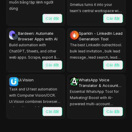
muốn bằng tập lệnh người
Automation & Analytics
Gmelius turns it into your
dùng
team's central workspace with
full collaboration, automation,
Cài đặt
Cài đặt
and analytics.
Bardeen: Automate
SparkIn - LinkedIn Lead
Browser Apps with AI
Generation Tool
Build automation with
The best LinkedIn outrechtool.
ChatGPT, Sheets, and other
bulk lead invitation , bulk lead
web apps. Scrape, export &
message , lead search, lead
extract data with AI to improve
export , lead import , B2B lead
Cài đặt
Cài đặt
sales & productivity
manage
Ui.Vision
WhatsApp Voice
Translator & Account
Task and UI test automation
Warm-Up & Number
Essential WhatsApp Tool for
with Computer Vision/OCR.
Check
Marketing! Boost with AI-
Ui.Vision combines browser
powered multi-account
automation and desktop
engagement, number filter, and
Cài đặt
Cài đặt
automation.
real-time translation.