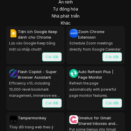
An ninh
Tự động hóa
Nhà phát triển
Khác
Tiện ích Google Keep
Zoom Chrome
dành cho Chrome
Extension
Lưu vào Google Keep bằng
Schedule Zoom meetings
một cú nhấp chuột!
directly from Google Calendar
Cài đặt
Cài đặt
Flash Copilot - Super
Auto Refresh Plus |
Browser Assistant
Page Monitor
Efficiency x10, including
Refresh the page
10,000-level bookmark
automatically with powerful
management, immersive web
page monitor features.
notes, bilingual immersive
Cài đặt
Cài đặt
translation,etc.
Tampermonkey
Gmelius for Gmail:
Shared Inboxes and
Thay đổi trang web theo ý
Labels, Email
Put some Genius into Gmail.