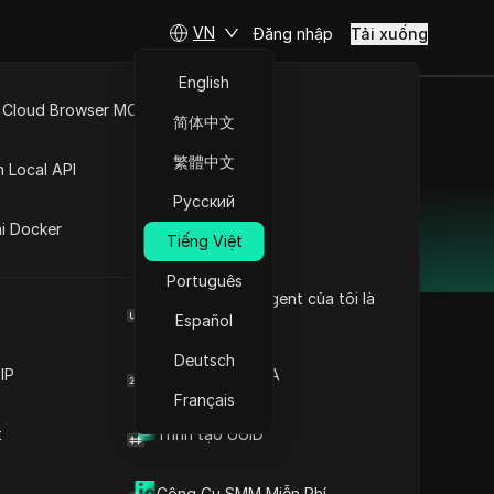
VN
Đăng nhập
Tải xuống
English
 Cloud Browser MCP
简体中文
API Mở
繁體中文
n Local API
 năm 2025
Русский
ng
ai Docker
 với người dùng và giá cả phải chăng hơn.
Tiếng Việt
Português
Browser User Agent của tôi là
gì
Español
Deutsch
ốt nhất
IP
Trình tạo mã 2FA
Nội dung
Français
Tại sao Trình duyệt
t
Trình tạo UUID
Antidetect DICloak là
giải pháp thay thế
 toàn, đảm bảo dữ
GPMLogin tốt nhất
Công Cụ SMM Miễn Phí