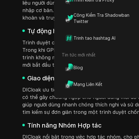
liệu người dùng vẫn được bảo mật. Ngược lại, 
nhập cơ bản. Đối với người dùng quản lý nhiều t
Công Kiểm Tra Shadowban
khoản và truy cập trái phép, khiến nó trở thành 
Twitter
Tự động hóa AI cho mọi người
Trinh tao hashtag AI
Trình duyệt chống phát hiện DICloak tích hợp c
Trong khi GPMLogin cung cấp tự động hóa, nó t
Tin tức mới nhất
trình không mã của DICloak cho phép người dùng
mới bắt đầu tiếp cận và nâng cao năng suất tro
Blog
Giao diện thân thiện với người dùng
Mạng Liên Kết
DICloak ưu tiên trải nghiệm người dùng với giao
có thể gây choáng ngợp cho người dùng mới do 
giúp người dùng nhanh chóng thích nghi và sử d
tìm kiếm sự đơn giản trong một trình duyệt chốn
Tính năng Nhóm Hợp tác
DICloak nổi bật trong việc hợp tác nhóm, cho p