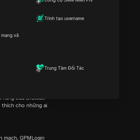
Tóm tắt DICloak vs.
 các xác minh đăng
GPMLogin
 ro bị cấm tài
Trình tạo username
data.t55
data.t6
h mạng xã
 nhiệm vụ phức tạp.
i người dùng và quy
dễ dàng, giúp người
Trung Tâm Đối Tác
ặc dù có chức năng,
õ ràng của DICloak
 thích cho những ai
iền mạch. GPMLogin