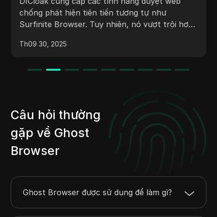
DICloak cung cấp các tính năng duyệt web
chống phát hiện tiên tiến tương tự như
Surfinite Browser. Tuy nhiên, nó vượt trội hơn
Surfinite bằng cách cung cấp một hạ tầng
Th09 30, 2025
mạnh mẽ và đáng tin cậy hơn, giảm thiểu tình
trạng tắt đột ngột và đảm bảo hoạt động đa tài
khoản ổn định. Hãy chọn DICloak để có trải
nghiệm duyệt web liền mạch.
Câu hỏi thường
gặp về Ghost
Browser
Ghost Browser được sử dụng để làm gì?