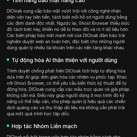
Tính năng bảo mật nâng cao
DICloak cung cấp bảo mật vượt trội với công nghệ nhận
diện vân tay tiên tiến, tách biệt mỗi hồ sơ người dùng bằng
các định danh độc nhất. Ngược lại, Ghost Browser thiếu mức
độ tách biệt này, khiến nó dễ bị theo dõi và rò rỉ dữ liệu hơn.
Các biện pháp bảo mật mạnh mẽ của DICloak đảm bảo trải
nghiệm duyệt web an toàn hơn, đặc biệt cho những người
dùng quản lý nhiều tài khoản trên các nền tảng khác nhau.
Tự động hóa AI thân thiện với người dùng
Trình duyệt chống phát hiện DICloak tích hợp tự động hóa
dựa trên AI giúp đơn giản hóa các nhiệm vụ phức tạp. Khác
với Ghost Browser, có thể yêu cầu kiến thức kỹ thuật để tự
động hóa, DICloak cung cấp các mẫu trực quan và giải pháp
không cần mã. Điều này giúp người dùng ở mọi trình độ kỹ
năng có thể tiếp cận, cho phép quản lý hiệu quả các chiến
dịch quảng cáo và thu thập dữ liệu mà không cần phải trải
qua một quá trình học tập dốc.
Hợp tác Nhóm Liền mạch
DICloak nổi bật trong việc hợp tác nhóm bằng cách cho