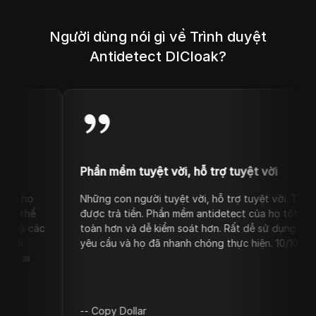
Người dùng nói gì về Trình duyệt
Antidetect DICloak?
Phần mềm tuyệt vời, hỗ trợ tuyệt vời
Những con người tuyệt vời, hỗ trợ tuyệt vời. Tin tôi đi, đây kh
được trả tiền. Phần mềm antidetect của họ tốt hơn tất cả các 
toàn hơn và dễ kiểm soát hơn. Rất dễ sử dụng và giá cả cạnh 
yêu cầu và họ đã nhanh chóng thực hiện. 10/10, tôi rất thích.
--
Copy Dollar