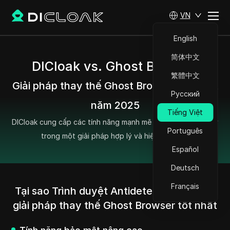
VN
English
简体中文
DICloak vs. Ghost Browser
繁體中文
Giải pháp thay thế Ghost Browser tốt nhất
Русский
năm 2025
Tiếng Việt
DICloak cung cấp các tính năng mạnh mẽ của Ghost Browser
Português
trong một giải pháp hợp lý và hiệu quả hơn.
Español
Deutsch
Français
Tại sao Trình duyệt Antidetect DICloak là
giải pháp thay thế Ghost Browser tốt nhất