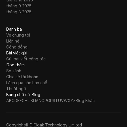
tháng 9 2025
tháng 8 2025
Danh bạ
Về chúng tôi
Liên hệ
Cộng đồng
Bài viết gửi
Gửi bài viết cộng tác
Đọc thêm
So sánh
Chia sẻ tài khoản
Lách qua các hạn chế
Thuật ngữ
Bảng chữ cái Blog
A
B
C
D
E
F
G
H
I
J
K
L
M
N
O
P
Q
R
S
T
U
V
W
X
Y
Z
Blog Khác
Copyright© DICloak Technology Limited