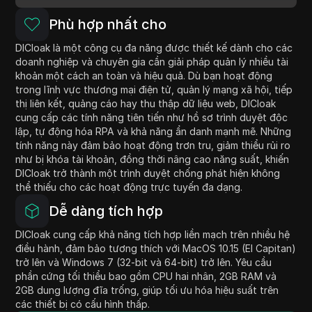
Phù hợp nhất cho
DICloak là một công cụ đa năng được thiết kế dành cho các
doanh nghiệp và chuyên gia cần giải pháp quản lý nhiều tài
khoản một cách an toàn và hiệu quả. Dù bạn hoạt động
trong lĩnh vực thương mại điện tử, quản lý mạng xã hội, tiếp
thị liên kết, quảng cáo hay thu thập dữ liệu web, DICloak
cung cấp các tính năng tiên tiến như hồ sơ trình duyệt độc
lập, tự động hóa RPA và khả năng ẩn danh mạnh mẽ. Những
tính năng này đảm bảo hoạt động trơn tru, giảm thiểu rủi ro
như bị khóa tài khoản, đồng thời nâng cao năng suất, khiến
DICloak trở thành một trình duyệt chống phát hiện không
thể thiếu cho các hoạt động trực tuyến đa dạng.
Dễ dàng tích hợp
DICloak cung cấp khả năng tích hợp liền mạch trên nhiều hệ
điều hành, đảm bảo tương thích với MacOS 10.15 (El Capitan)
trở lên và Windows 7 (32-bit và 64-bit) trở lên. Yêu cầu
phần cứng tối thiểu bao gồm CPU hai nhân, 2GB RAM và
2GB dung lượng đĩa trống, giúp tối ưu hóa hiệu suất trên
các thiết bị có cấu hình thấp.