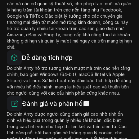
cáo và các cơ quan kỹ thuật số, cho phép tạo, nuôi và quản
lý hàng trăm tài khoản trên các nền tảng như Facebook,
Google và TikTok. Đặc biệt lý tưởng cho các chuyên gia
thương mại điện tử muốn mở rộng kinh doanh, công cụ này
hỗ trợ quản lý nhiều tài khoản trên các sàn giao dịch như
Amazon, eBay và Shopify, cung cấp khả năng tạo tài khoản
không giới hạn và quản lý mượt mà ngay cả trên mạng bị hạn
chế.
Dễ dàng tích hợp
Dolphin Anty hỗ trợ tương thích mượt mà trên các nền tảng
chính, bao gồm Windows (64-bit), macOS (Intel và Apple
Silicon) và Linux. Sự linh hoạt này đảm bảo tích hợp dễ dàng
với nhiều hệ điều hành, mang lại hiệu suất cao và thuận tiện
cho người dùng với các cấu hình phần cứng khác nhau.
Đánh giá và phản hồi
Dolphin Anty được người dùng đánh giá cao nhờ tính ổn
định và hiệu quả trong quản lý nhiều tài khoản, đặc biệt
trong các lĩnh vực như tiếp thị liên kết và tiền điện tử. Các
tính năng nổi bật bao gồm hệ thống quản lý cookie, cho
phép tự động tạo, nhập và xuất cookie, tiết kiệm thời gian