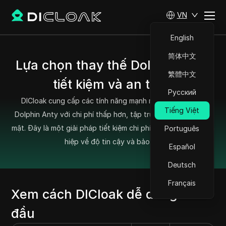
VN
English
简体中文
Lựa chọn thay thế Dolphin Anty
繁體中文
tiết kiệm và an toàn
Русский
DICloak cung cấp các tính năng mạnh mẽ tương tự như
Tiếng Việt
Dolphin Anty với chi phí thấp hơn, tập trung mạnh vào bảo
mật. Đây là một giải pháp tiết kiệm chi phí nhưng không thỏa
Português
hiệp về độ tin cậy và bảo vệ.
Español
Deutsch
Français
Xem cách DICloak dễ dàng bắt
đầu