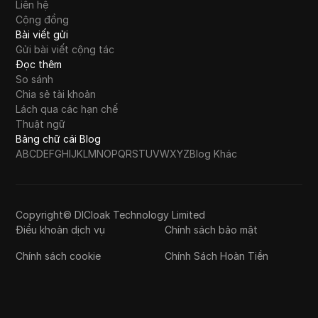
Liên hệ
Cộng đồng
Bài viết gửi
Gửi bài viết cộng tác
Đọc thêm
So sánh
Chia sẻ tài khoản
Lách qua các hạn chế
Thuật ngữ
Bảng chữ cái Blog
A
B
C
D
E
F
G
H
I
J
K
L
M
N
O
P
Q
R
S
T
U
V
W
X
Y
Z
Blog Khác
Copyright© DICloak Technology Limited
Điều khoản dịch vụ
Chính sách bảo mật
Chính sách cookie
Chính Sách Hoàn Tiền