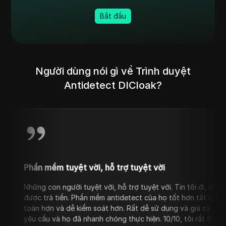
Bắt đầu
Người dùng nói gì về Trình duyệt
Antidetect DICloak?
mềm tuyệt vời, hỗ trợ tuyệt vời
con người tuyệt vời, hỗ trợ tuyệt vời. Tin tôi đi, đây không phải là
trả tiền. Phần mềm antidetect của họ tốt hơn tất cả các đối thủ hiệ
hơn và dễ kiểm soát hơn. Rất dễ sử dụng và giá cả cạnh tranh. Tôi 
u và họ đã nhanh chóng thực hiện. 10/10, tôi rất thích.