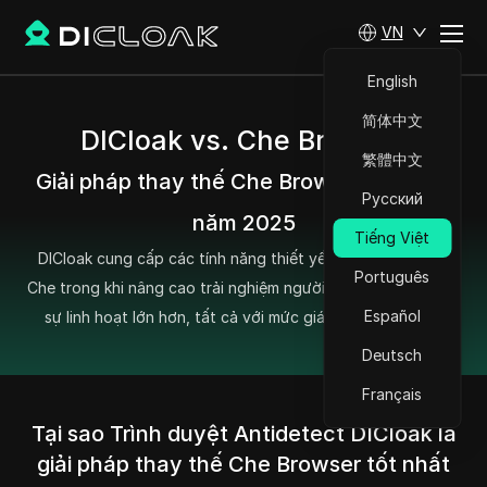
VN
English
简体中文
DICloak vs. Che Browser
繁體中文
Giải pháp thay thế Che Browser tốt nhất
Русский
năm 2025
Tiếng Việt
DICloak cung cấp các tính năng thiết yếu của trình duyệt
Português
Che trong khi nâng cao trải nghiệm người dùng và cung cấp
Español
sự linh hoạt lớn hơn, tất cả với mức giá phải chăng hơn.
Deutsch
Français
Tại sao Trình duyệt Antidetect DICloak là
giải pháp thay thế Che Browser tốt nhất