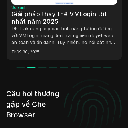
So sá
o sánh
Giả
iải pháp thay thế VMLogin tốt
nhấ
hất năm 2025
DIClo
ICloak cung cấp các tính năng tương đương
MuLog
ới VMLogin, mang đến trải nghiệm duyệt web
tài k
n toàn và ẩn danh. Tuy nhiên, nó nổi bật như
tính 
ột lựa chọn tiết kiệm hơn, cung cấp các tính
h09 30, 2025
Th09 
với m
ăng bảo mật cao cấp với mức giá thấp hơn so
định 
ới VMLogin.
tiết 
một g
Câu hỏi thường
gặp về Che
Browser