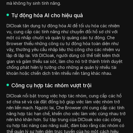
mà không hy sinh tính năng.
Tự động hóa AI cho hiệu quả
DICloak tận dụng tự động hóa AI để tối ưu hóa các nhiệm
vụ, cung cấp các tính năng như chuyển đổi hồ sơ chỉ với
một cú nhấp chuột và quản lý quảng cáo tự động. Che
Browser thiếu những công cụ tự động hóa toàn diện như
vậy, thường yêu cầu nhập liệu thủ công cho các nhiệm vụ
lặp đi lặp lại. Với DICloak, người dùng có thể tiết kiệm thời
gian và giảm thiểu sai sót, làm cho nó trở thành trình duyệt
chống phát hiện lý tưởng cho những ai quản lý nhiều tài
khoản hoặc chiến dịch trên nhiều nền tảng khác nhau.
Công cụ hợp tác nhóm vượt trội
DICloak nổi bật trong việc hợp tác nhóm, cung cấp các hồ
sơ chia sẻ và cài đặt đồng bộ giúp việc làm việc nhóm trở
nên liền mạch. Ngược lại, Che Browser chỉ cung cấp các tính
năng hợp tác hạn chế, khiến cho việc làm việc cùng nhau trở
nên khó khăn hơn. Sự tập trung của DICloak vào các công
cụ hợp tác nâng cao năng suất, đảm bảo rằng các nhóm có
thể quản lý sự hiện diện trực tuyến của họ một cách hiệu