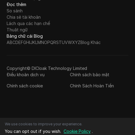
Đọc thêm
So sánh
Chia sẻ tài khoản
Lách qua các hạn chế
Thuật ngữ
Bảng chữ cái Blog
A
B
C
D
E
F
G
H
I
J
K
L
M
N
O
P
Q
R
S
T
U
V
W
X
Y
Z
Blog Khác
Copyright© DICloak Technology Limited
Điều khoản dịch vụ
Chính sách bảo mật
Chính sách cookie
Chính Sách Hoàn Tiền
We use cookies to improve your experience.
You can opt out if you wish.
Cookie Policy
.