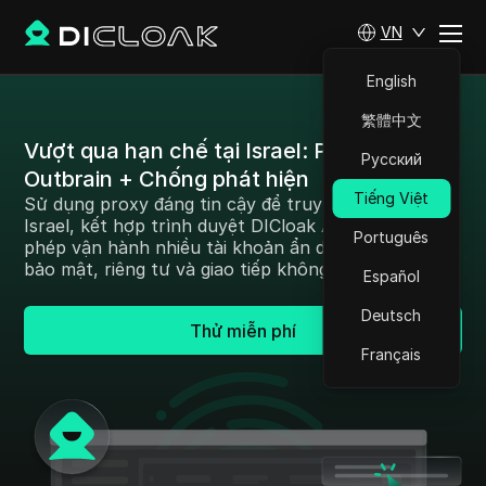
VN
English
繁體中文
Vượt qua hạn chế tại Israel: Proxy cho
Русский
Outbrain + Chống phát hiện
Tiếng Việt
Sử dụng proxy đáng tin cậy để truy cập Outbrain ở
Israel, kết hợp trình duyệt DICloak Antidetect cho
Português
phép vận hành nhiều tài khoản ẩn danh, đảm bảo
bảo mật, riêng tư và giao tiếp không bị gián đoạn.
Español
Deutsch
Thử miễn phí
Français