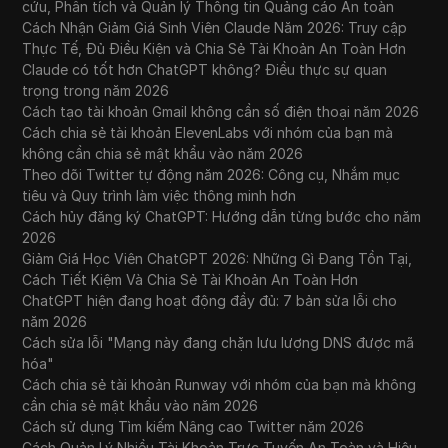
cứu, Phân tích và Quản lý Thông tin Quảng cáo An toàn
Cách Nhận Giảm Giá Sinh Viên Claude Năm 2026: Truy cập
Thực Tế, Đủ Điều Kiện và Chia Sẻ Tài Khoản An Toàn Hơn
Claude có tốt hơn ChatGPT không? Điều thực sự quan
trọng trong năm 2026
Cách tạo tài khoản Gmail không cần số điện thoại năm 2026
Cách chia sẻ tài khoản ElevenLabs với nhóm của bạn mà
không cần chia sẻ mật khẩu vào năm 2026
Theo dõi Twitter tự động năm 2026: Công cụ, Nhắm mục
tiêu và Quy trình làm việc thông minh hơn
Cách hủy đăng ký ChatGPT: Hướng dẫn từng bước cho năm
2026
Giảm Giá Học Viên ChatGPT 2026: Những Gì Đang Tồn Tại,
Cách Tiết Kiệm Và Chia Sẻ Tài Khoản An Toàn Hơn
ChatGPT hiện đang hoạt động đầy đủ: 7 bản sửa lỗi cho
năm 2026
Cách sửa lỗi "Mạng này đang chặn lưu lượng DNS được mã
hóa"
Cách chia sẻ tài khoản Runway với nhóm của bạn mà không
cần chia sẻ mật khẩu vào năm 2026
Cách sử dụng Tìm kiếm Nâng cao Twitter năm 2026
Cách Quản Lý Nhiều Tài Khoản Trực Tuyến An Toàn và Hiệu