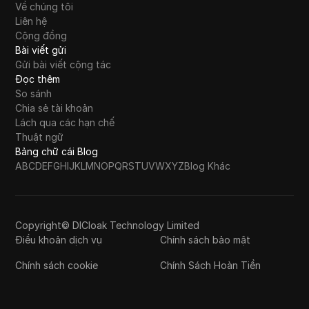
Về chúng tôi
Liên hệ
Cộng đồng
Bài viết gửi
Gửi bài viết cộng tác
Đọc thêm
So sánh
Chia sẻ tài khoản
Lách qua các hạn chế
Thuật ngữ
Bảng chữ cái Blog
A
B
C
D
E
F
G
H
I
J
K
L
M
N
O
P
Q
R
S
T
U
V
W
X
Y
Z
Blog Khác
Copyright© DICloak Technology Limited
Điều khoản dịch vụ
Chính sách bảo mật
Chính sách cookie
Chính Sách Hoàn Tiền