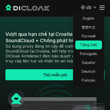
VN
English
繁體中文
Vượt qua hạn chế tại Croatia: Proxy cho
Русский
SoundCloud + Chống phát hiện
Tiếng Việt
Sử dụng proxy đáng tin cậy để vượt qua hạn chế
SoundCloud tại Croatia, kết hợp trình duyệt
Português
DICloak Antidetect đảm bảo duyệt web ẩn danh,
truy cập liên tục và nhắn tin an toàn.
Español
Deutsch
Thử miễn phí
Français