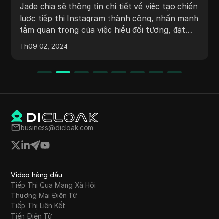
Mẹo tiếp thị trên Instagram dành
Jade chia sẻ thông tin chi tiết về việc tạo chiến
cho doanh nghiệp nhỏ
lược tiếp thị Instagram thành công, nhấn mạnh
tầm quan trọng của việc hiểu đối tượng, đặt
mục tiêu SMART, tạo chiến lược nội dung phù
Th09 02, 2024
hợp với nhu cầu của khán giả và đánh giá các
chỉ số hiệu suất thường xuyên.
business@dicloak.com
Video hàng đầu
Tiếp Thị Qua Mạng Xã Hội
Thương Mại Điện Tử
Tiếp Thị Liên Kết
Tiền Điện Tử