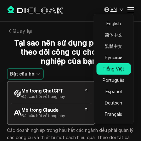
VN
English
Quay lại
简体中文
Tại sao nên sử dụng phần mềm
繁體中文
theo dõi công cụ cho doanh
Русский
nghiệp của bạn?
Tiếng Việt
Đặt câu hỏi
Português
Sandra Anderson
Mở trong ChatGPT
Español
10 Th10 2025
4
Đọc trong giây phút
Đặt câu hỏi về trang này
Chia sẻ với
Deutsch
Mở trong Claude
Copy Link
Français
Đặt câu hỏi về trang này
Các doanh nghiệp trong hầu hết các ngành đều phải quản lý
các công cụ và thiết bị một cách hiệu quả. Theo dõi tất cả