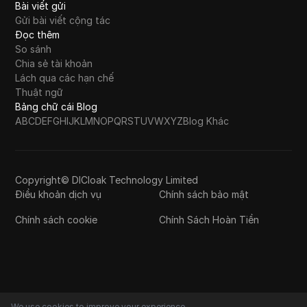
Bài viết gửi
Gửi bài viết cộng tác
Đọc thêm
So sánh
Chia sẻ tài khoản
Lách qua các hạn chế
Thuật ngữ
Bảng chữ cái Blog
A
B
C
D
E
F
G
H
I
J
K
L
M
N
O
P
Q
R
S
T
U
V
W
X
Y
Z
Blog Khác
Copyright© DICloak Technology Limited
Điều khoản dịch vụ
Chính sách bảo mật
Chính sách cookie
Chính Sách Hoàn Tiền
We use cookies to improve your experience.