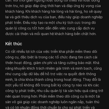
cần. Với thời gian ngừng hoạt động tối thiểu và hoạt động
trơn tru, nó giúp đáp ứng thời hạn và đáp ứng kỳ vọng của
khách hàng. Khi khách hàng hài lòng và hài lòng, họ sẽ quay
lại và giới thiệu dịch vụ của bạn, điều này giúp doanh nghiệp
phát triển. Điều này tạo ra một chu kỳ tích cực trong đó
quản lý công cụ tốt hơn dẫn đến việc cung cấp dịch vụ
được cải thiện và mối quan hệ khách hàng bền chặt hơn.
Kết thúc
Có rất nhiều lợi ích của việc triển khai phần mềm theo dõi
công cụ, đặc biệt là trong các tổ chức đang tìm cách cải
thiện hoạt động, giảm chi phí và tăng cường bảo mật. Khả
năng khuyến khích trách nhiệm giải trình và minh bạch, cũng
như cung cấp dữ liệu để hỗ trợ việc ra quyết định thông
minh, là chìa khóa thành công trong hoạt động. Thay đổi là
một yếu tố không đổi trong bất kỳ công ty nào và khi các
công ty phát triển, nhu cầu quản lý tài sản hiệu quả càng trở
nên quan trọng hơn. Phần mềm theo dõi công cụ là một tài
sản vô giá giúp các doanh nghiệp luôn ngăn nắp, tuân thủ
và có lợi nhuận đồng thời chuẩn bị cho sự phát triển và