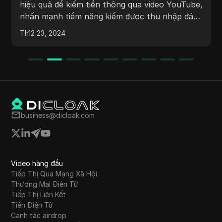
dùng phải yêu cầu vai trò 'Người tham gia sớm'
trước ngày 1 tháng 1 năm 2025 để đảm bảo
quyền lợi của họ. Người dùng phải tham gia máy
Th12 26, 2024
chủ Discord của Midas, hoàn thành quy trình
xác minh và kết nối tài khoản của họ (ví dụ: ví,
Twitter, email) để đủ điều kiện nhận airdrop.
Các bước chi tiết và câu hỏi thường gặp được
cung cấp để hỗ trợ người dùng trong việc điều
hướng quy trình một cách hiệu quả.
business@dicloak.com
Video hàng đầu
Tiếp Thị Qua Mạng Xã Hội
Thương Mại Điện Tử
Tiếp Thị Liên Kết
Tiền Điện Tử
Canh tác airdrop