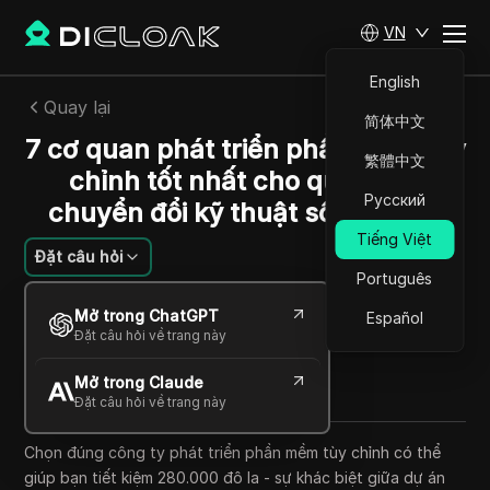
VN
English
Quay lại
简体中文
7 cơ quan phát triển phần mềm tùy
繁體中文
chỉnh tốt nhất cho quá trình
Русский
chuyển đổi kỹ thuật số của bạn
Tiếng Việt
Đặt câu hỏi
Português
Sandra Anderson
Mở trong ChatGPT
Español
18 Th09 2025
6
Đọc trong giây phút
Đặt câu hỏi về trang này
Chia sẻ với
Mở trong Claude
Copy Link
Đặt câu hỏi về trang này
Chọn đúng công ty phát triển phần mềm tùy chỉnh có thể
giúp bạn tiết kiệm 280.000 đô la - sự khác biệt giữa dự án