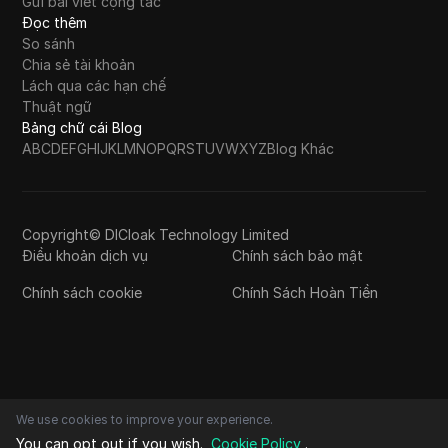
Gửi bài viết cộng tác
Đọc thêm
So sánh
Chia sẻ tài khoản
Lách qua các hạn chế
Thuật ngữ
Bảng chữ cái Blog
A
B
C
D
E
F
G
H
I
J
K
L
M
N
O
P
Q
R
S
T
U
V
W
X
Y
Z
Blog Khác
Copyright© DICloak Technology Limited
Điều khoản dịch vụ
Chính sách bảo mật
Chính sách cookie
Chính Sách Hoàn Tiền
We use cookies to improve your experience.
You can opt out if you wish.
Cookie Policy
.