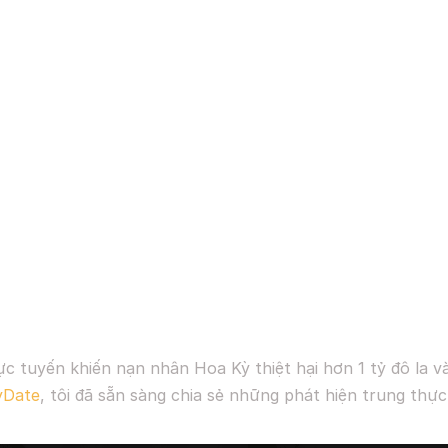
ực tuyến khiến nạn nhân Hoa Kỳ thiệt hại hơn 1 tỷ đô la 
yDate
, tôi đã sẵn sàng chia sẻ những phát hiện trung thự