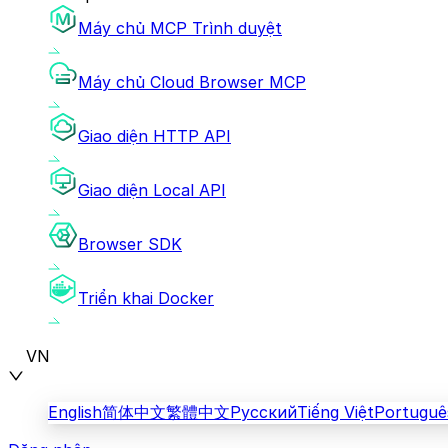
Máy chủ MCP Trình duyệt
Máy chủ Cloud Browser MCP
Giao diện HTTP API
Giao diện Local API
Browser SDK
Triển khai Docker
VN
English
简体中文
繁體中文
Русский
Tiếng Việt
Portuguê