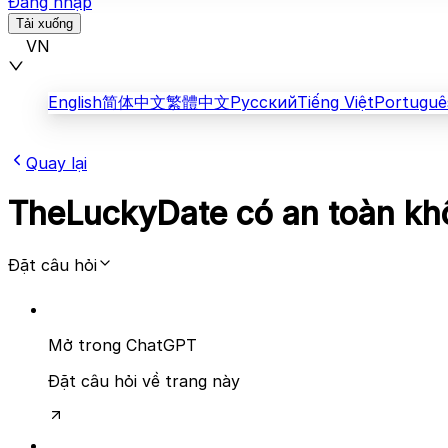
Đăng nhập
Tải xuống
VN
English
简体中文
繁體中文
Русский
Tiếng Việt
Portuguê
Quay lại
TheLuckyDate có an toàn kh
Đặt câu hỏi
Mở trong ChatGPT
Đặt câu hỏi về trang này