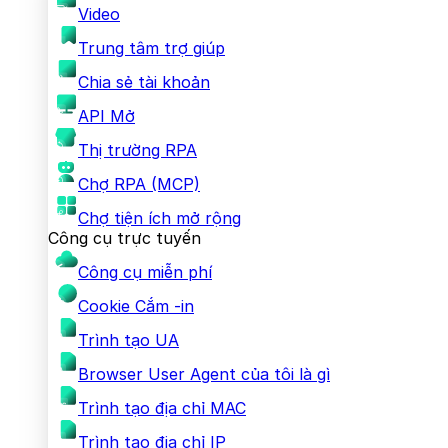
Video
Trung tâm trợ giúp
Chia sẻ tài khoản
API Mở
Thị trường RPA
Chợ RPA (MCP)
Chợ tiện ích mở rộng
Công cụ trực tuyến
Công cụ miễn phí
Cookie Cắm -in
Trình tạo UA
Browser User Agent của tôi là gì
Trình tạo địa chỉ MAC
Trình tạo địa chỉ IP