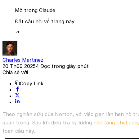
Mở trong Claude
Đặt câu hỏi về trang này
Charles Martinez
20 Th09 2025
4
Đọc trong giây phút
Chia sẻ với
Copy Link
Theo nghiên cứu của Norton, với việc gian lận hẹn hò tr
quan trọng. Sau khi điều tra kỹ lưỡng
nền tảng TheLuck
toàn cầu này.