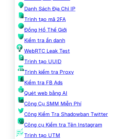
Danh Sách Địa Chỉ IP
Trình tạo mã 2FA
Đồng Hồ Thế Giới
Kiểm tra ẩn danh
WebRTC Leak Test
Trình tạo UUID
Trình kiểm tra Proxy
Kiểm tra FB Ads
Quét web bằng AI
Công Cụ SMM Miễn Phí
Công Kiểm Tra Shadowban Twitter
Công cụ Kiểm tra Tên Instagram
Trình tạo UTM