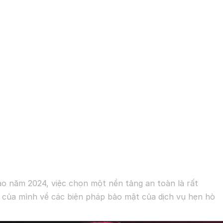
vào năm 2024, việc chọn một nền tảng an toàn là rất
c của mình về các biện pháp bảo mật của dịch vụ hẹn hò