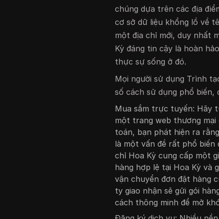
chúng dựa trên các địa điể
cơ sở dữ liệu khổng lồ về 
một địa chỉ mới, duy nhất m
Kỳ đáng tin cậy là hoàn hả
thực sự sống ở đó.
Mọi người sử dụng Trình tạo
số cách sử dụng phổ biến, đ
Mua sắm trực tuyến: Hãy t
một trang web thương mại đ
toán, bạn phát hiện ra rằn
là một vấn đề rất phổ biến 
chỉ Hoa Kỳ cung cấp một giả
hàng hợp lệ tại Hoa Kỳ và 
vận chuyển đơn đặt hàng c
ty giao nhận sẽ gửi gói hàn
cách thông minh để mở khó
Đăng ký dịch vụ: Nhiều nền