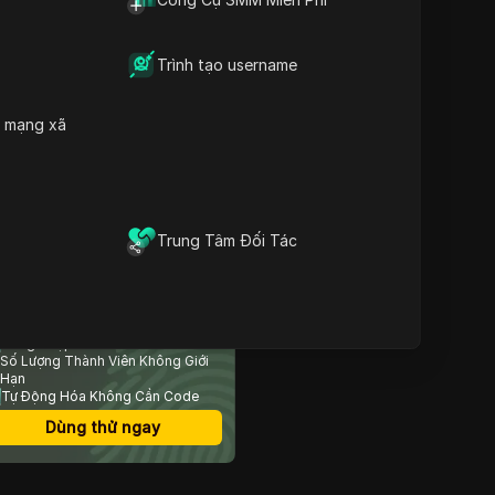
Khi nào và tại sao bạn nên
Nội dung
sử dụng trình tạo địa chỉ
Hoa Kỳ?
Trình tạo username
Các phương pháp hay
nhất để sử dụng trình tạo
h mạng xã
địa chỉ Hoa Kỳ
DICloak tăng cường sử
dụng trình tạo địa chỉ Hoa
Kỳ như thế nào
Câu hỏi thường gặp về
Trình tạo địa chỉ Hoa Kỳ
Trung Tâm Đối Tác
rình Duyệt Chống Phát
iện An Toàn Nhất
Đăng Nhập Nhiều Tài Khoản
Số Lượng Thành Viên Không Giới
Hạn
Tự Động Hóa Không Cần Code
Dùng thử ngay