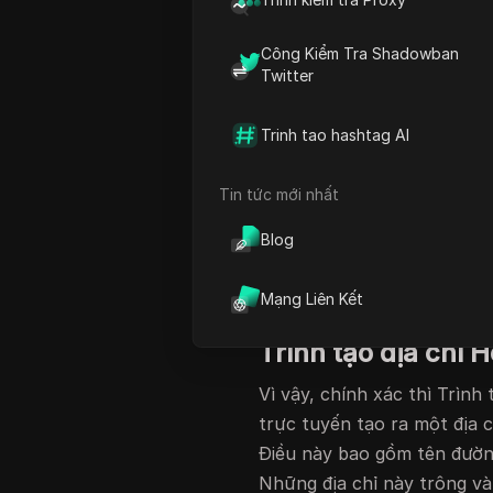
này đều mang lại sự linh hoạ
tạo địa chỉ của Hoa Kỳ
có th
Công Kiểm Tra Shadowban
kèm với việc sử dụng chúng
Twitter
hiện và mối quan tâm về liên
khi sử dụng nhiều địa chỉ đ
Trinh tao hashtag AI
Bằng cách tăng cường bảo 
nhiều tài khoản tốt hơn,
DI
Tin tức mới nhất
bảo các hoạt động
tạo địa 
phát hiện. Trong bài viết 
Blog
của
trình tạo địa chỉ Hoa Kỳ
quyết những thách thức mà
Mạng Liên Kết
Trình tạo địa chỉ H
Vì vậy, chính xác thì Trình
trực tuyến tạo ra một địa 
Điều này bao gồm tên đường
Những địa chỉ này trông và