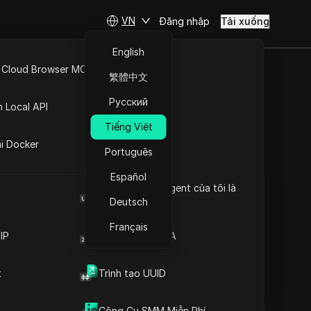
VN
Đăng nhập
Tải xuống
English
 Cloud Browser MCP
繁體中文
ỳ: Hướng
API Mở
Русский
n Local API
chính xác
Tiếng Việt
ng
ai Docker
Português
Đặt câu hỏi
Español
Browser User Agent của tôi là
Mở trong ChatGPT
Copy Link
gì
Deutsch
Đặt câu hỏi về trang này
Français
IP
Trình tạo mã 2FA
Mở trong Claude
Đặt câu hỏi về trang này
Trình tạo địa chỉ Hoa Kỳ là
t
Trình tạo UUID
gì?
Trình tạo địa chỉ Hoa Kỳ
hoạt động như thế nào?
Công Cụ SMM Miễn Phí