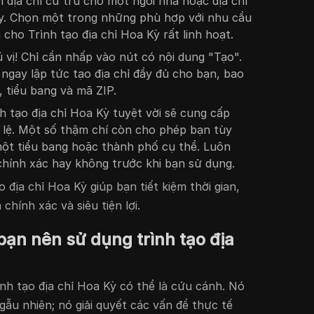
 địa chỉ cư trú cho một ngôi nhà hoặc địa chỉ
y. Chọn một trong những phù hợp với nhu cầu
cho Trình tạo địa chỉ Hoa Kỳ rất linh hoạt.
ú vị! Chỉ cần nhấp vào nút có nội dung "Tạo".
 ngay lập tức tạo địa chỉ đầy đủ cho bạn, bao
 tiểu bang và mã ZIP.
h tạo địa chỉ Hoa Kỳ tuyệt vời sẽ cung cấp
 lệ. Một số thậm chí còn cho phép bạn tùy
ột tiểu bang hoặc thành phố cụ thể. Luôn
 chính xác hay không trước khi bạn sử dụng.
ạo địa chỉ Hoa Kỳ giúp bạn tiết kiệm thời gian,
chính xác và siêu tiện lợi.
 bạn nên sử dụng trình tạo địa
nh tạo địa chỉ Hoa Kỳ có thể là cứu cánh. Nó
gẫu nhiên; nó giải quyết các vấn đề thực tế