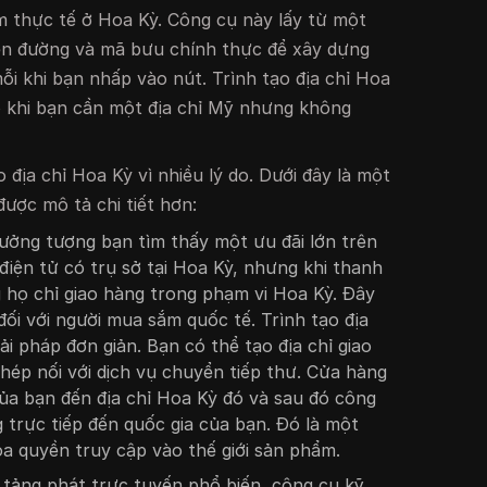
m thực tế ở Hoa Kỳ. Công cụ này lấy từ một
tên đường và mã bưu chính thực để xây dựng
ỗi khi bạn nhấp vào nút. Trình tạo địa chỉ Hoa
o khi bạn cần một địa chỉ Mỹ nhưng không
 địa chỉ Hoa Kỳ vì nhiều lý do. Dưới đây là một
ược mô tả chi tiết hơn:
ưởng tượng bạn tìm thấy một ưu đãi lớn trên
iện tử có trụ sở tại Hoa Kỳ, nhưng khi thanh
g họ chỉ giao hàng trong phạm vi Hoa Kỳ. Đây
đối với người mua sắm quốc tế. Trình tạo địa
i pháp đơn giản. Bạn có thể tạo địa chỉ giao
ghép nối với dịch vụ chuyển tiếp thư. Cửa hàng
ủa bạn đến địa chỉ Hoa Kỳ đó và sau đó công
g trực tiếp đến quốc gia của bạn. Đó là một
a quyền truy cập vào thế giới sản phẩm.
 tảng phát trực tuyến phổ biến, công cụ kỹ