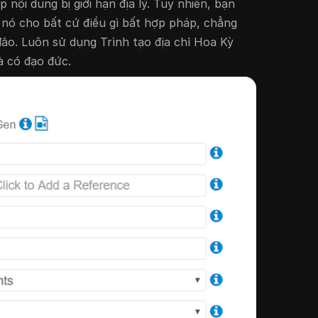
nội dung bị giới hạn địa lý. Tuy nhiên, bạn
nó cho bất cứ điều gì bất hợp pháp, chẳng
đảo. Luôn sử dụng Trình tạo địa chỉ Hoa Kỳ
à có đạo đức.