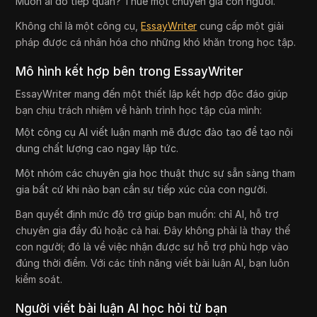
Muốn ai đó tiếp quản? Thuê một chuyên gia con người.
Không chỉ là một công cụ,
EssayWriter
cung cấp một giải
pháp được cá nhân hóa cho những khó khăn trong học tập.
Mô hình kết hợp bên trong EssayWriter
EssayWriter mang đến một thiết lập kết hợp độc đáo giúp
bạn chịu trách nhiệm về hành trình học tập của mình:
Một công cụ AI viết luận mạnh mẽ được đào tạo để tạo nội
dung chất lượng cao ngay lập tức.
Một nhóm các chuyên gia học thuật thực sự sẵn sàng tham
gia bất cứ khi nào bạn cần sự tiếp xúc của con người.
Bạn quyết định mức độ trợ giúp bạn muốn: chỉ AI, hỗ trợ
chuyên gia đầy đủ hoặc cả hai. Đây không phải là thay thế
con người; đó là về việc nhận được sự hỗ trợ phù hợp vào
đúng thời điểm. Với các tính năng viết bài luận AI, bạn luôn
kiểm soát.
Người viết bài luận AI học hỏi từ bạn