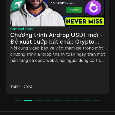
Các loại khác
Chương trình Airdrop USDT mới -
Đề xuất cướp bất chấp Crypto
mới | Miễn phí USDT với #crypto
Nội dung video bàn về việc tham gia trong một
mới
chương trình airdrop thanh toán ngay trên một
nền tảng cá cược web3, nơi người dùng có thể
kiếm được token bằng cách hoàn thành các
nhiệm vụ đơn giản như theo dõi trên Twitter và
tham gia Telegram. Nền tảng này cũng cho
phép người dùng kiếm thêm token bằng cách
Th12 11, 2024
mời bạn bè và cung cấp thông tin về cách rút
token sau khi được niêm yết trên các sàn giao
dịch.