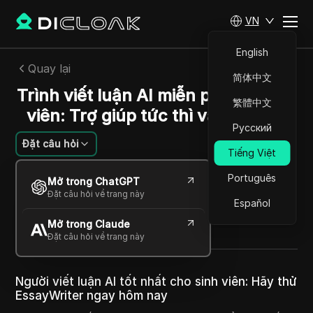
VN
English
Quay lại
简体中文
Trình viết luận AI miễn phí cho sinh
繁體中文
viên: Trợ giúp tức thì và dễ dàng
Русский
Đặt câu hỏi
Tiếng Việt
Charles Martinez
Português
Mở trong ChatGPT
29 Th08 2025
13
Đọc trong giây phút
Đặt câu hỏi về trang này
Español
Chia sẻ với
Mở trong Claude
Copy Link
Đặt câu hỏi về trang này
Người viết luận AI tốt nhất cho sinh viên: Hãy thử
EssayWriter ngay hôm nay