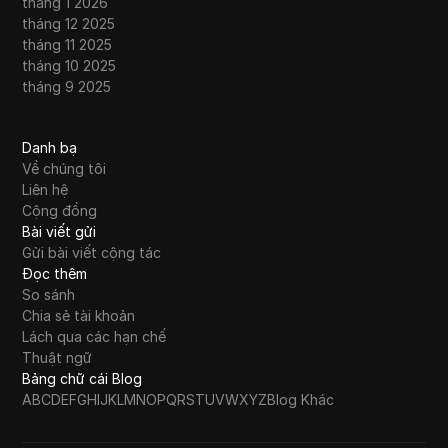
tháng 1 2026
tháng 12 2025
tháng 11 2025
tháng 10 2025
tháng 9 2025
Danh bạ
Về chúng tôi
Liên hệ
Cộng đồng
Bài viết gửi
Gửi bài viết cộng tác
Đọc thêm
So sánh
Chia sẻ tài khoản
Lách qua các hạn chế
Thuật ngữ
Bảng chữ cái Blog
A
B
C
D
E
F
G
H
I
J
K
L
M
N
O
P
Q
R
S
T
U
V
W
X
Y
Z
Blog Khác