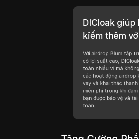
DICloak giúp
kiếm thêm vớ
Với airdrop Blum tập t
có lợi suất cao, DIClo
toàn nhiều ví mà không
các hoạt động airdrop 
vay và khai thác than
miễn phí trong khi đảm
bạn được bảo vệ và tà
toàn.
Tăng Cường Phần