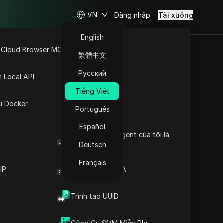
VN
Đăng nhập
Tải xuống
English
 Cloud Browser MCP
繁體中文
API Mở
Русский
n Local API
Tiếng Việt
ng
ai Docker
Português
Español
Browser User Agent của tôi là
gì
Deutsch
Français
IP
Trình tạo mã 2FA
t
Trình tạo UUID
Công Cụ SMM Miễn Phí