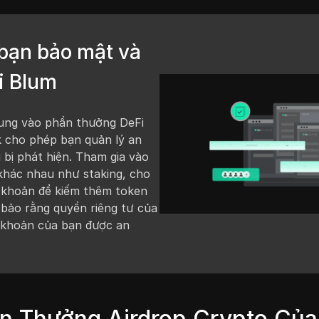
 bạn bảo mật và
i Blum
rung vào phần thưởng DeFi
ak cho phép bạn quản lý an
 bị phát hiện. Tham gia vào
khác nhau như staking, cho
h khoản để kiếm thêm token
 bảo rằng quyền riêng tư của
i khoản của bạn được an
 Thưởng Airdrop Crypto Của