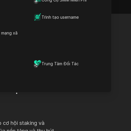
Trình tạo username
DICloak!
h mạng xã
 dàng và
 đến 100
Trung Tâm Đối Tác
nhập của
và mạnh
p cơ hội staking và
của nền tảng và thu hút