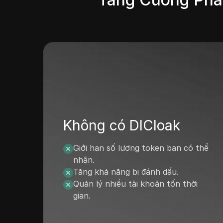
Không có DICloak
Giới hạn số lượng token bạn có thể
nhận.
Tăng khả năng bị đánh dấu.
Quản lý nhiều tài khoản tốn thời
gian.