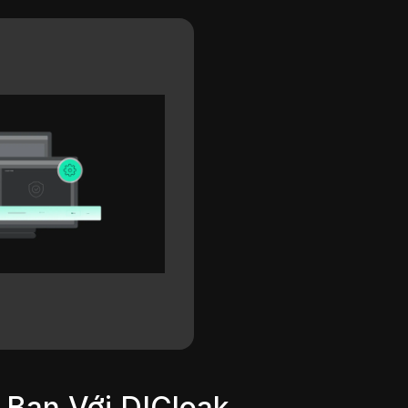
 Bạn Với DICloak