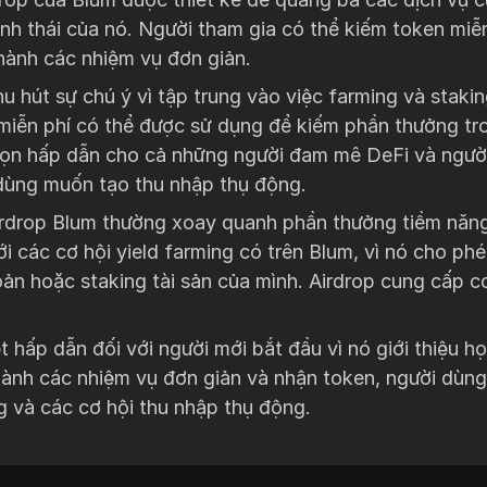
nh thái của nó. Người tham gia có thể kiếm token miễ
hành các nhiệm vụ đơn giản.
u hút sự chú ý vì tập trung vào việc farming và stakin
miễn phí có thể được sử dụng để kiếm phần thưởng tro
chọn hấp dẫn cho cả những người đam mê DeFi và ngườ
dùng muốn tạo thu nhập thụ động.
irdrop Blum thường xoay quanh phần thưởng tiềm năng
i các cơ hội yield farming có trên Blum, vì nó cho p
ản hoặc staking tài sản của mình. Airdrop cung cấp c
t hấp dẫn đối với người mới bắt đầu vì nó giới thiệu h
ành các nhiệm vụ đơn giản và nhận token, người dùng
ng và các cơ hội thu nhập thụ động.