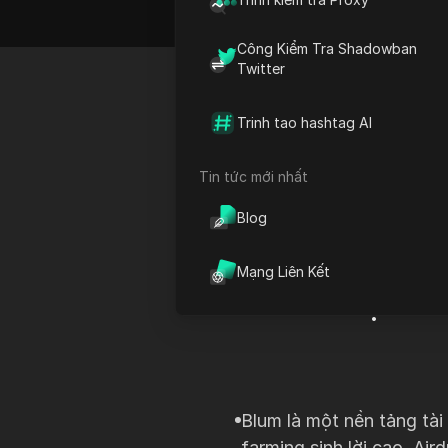
Công Kiểm Tra Shadowban
Twitter
Mở khóa
Trinh tao hashtag AI
Quản lý
Tin tức mới nhất
tăng ph
Blog
lần. Bắ
Mạng Liên Kết
bạn vớ
Blum là một nền tảng tài
farming sinh lời cao. Ai