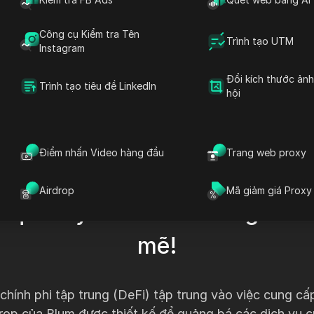
Công cụ Kiểm tra Tên
Trình tạo UTM
Instagram
 thu nhập airdrop tối đa với 
Đổi kích thước ản
Trình tạo tiêu đề LinkedIn
hội
 nhiều tài khoản một cách dễ
ần thưởng airdrop của bạn lên
Điểm nhấn Video hàng đầu
Trang web proxy
t đầu ngay và tối đa hóa thu 
Airdrop
Mã giảm giá Proxy
i quản lý tài khoản đơn giản 
mẽ!
 chính phi tập trung (DeFi) tập trung vào việc cung cấ
rdrop của Blum được thiết kế để quảng bá các dịch vụ 