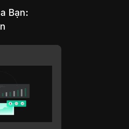
a Bạn:
ản