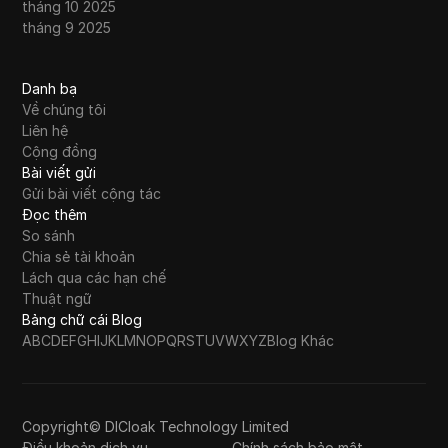
tháng 10 2025
tháng 9 2025
Danh bạ
Về chúng tôi
Liên hệ
Cộng đồng
Bài viết gửi
Gửi bài viết cộng tác
Đọc thêm
So sánh
Chia sẻ tài khoản
Lách qua các hạn chế
Thuật ngữ
Bảng chữ cái Blog
A
B
C
D
E
F
G
H
I
J
K
L
M
N
O
P
Q
R
S
T
U
V
W
X
Y
Z
Blog Khác
Copyright© DICloak Technology Limited
Điều khoản dịch vụ
Chính sách bảo mật