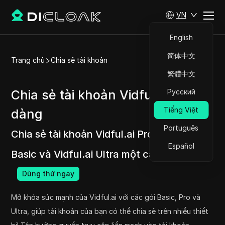
VN
English
简体中文
Trang chủ
Chia sẻ tài khoản
繁體中文
Chia sẻ tài khoản Vidful.ai dễ
Русский
Tiếng Việt
dàng
Português
Chia sẻ tài khoản Vidful.ai Pro, Vidful.ai
Español
Basic và Vidful.ai Ultra một cách dễ dàng.
Dùng thử ngay
Mở khóa sức mạnh của Vidful.ai với các gói Basic, Pro và
Ultra, giúp tài khoản của bạn có thể chia sẻ trên nhiều thiết