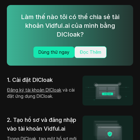
Làm thế nào tôi có thể chia sẻ tài
khoản Vidful.ai của mình bằng
DICloak?
Dùng thử ngay
Đọc Thêm
1. Cài đặt DICloak
Đăng ký tài khoản DICloak
và cài
đặt ứng dụng DICloak.
2. Tạo hồ sơ và đăng nhập
vào tài khoản Vidful.ai
Trong DICloak, tạo một hồ sơ mới