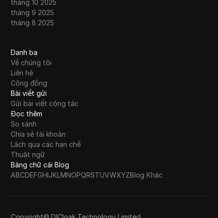
tháng 10 2025
tháng 9 2025
tháng 8 2025
Danh bạ
Về chúng tôi
Liên hệ
Cộng đồng
Bài viết gửi
Gửi bài viết cộng tác
Đọc thêm
So sánh
Chia sẻ tài khoản
Lách qua các hạn chế
Thuật ngữ
Bảng chữ cái Blog
A
B
C
D
E
F
G
H
I
J
K
L
M
N
O
P
Q
R
S
T
U
V
W
X
Y
Z
Blog Khác
Copyright© DICloak Technology Limited