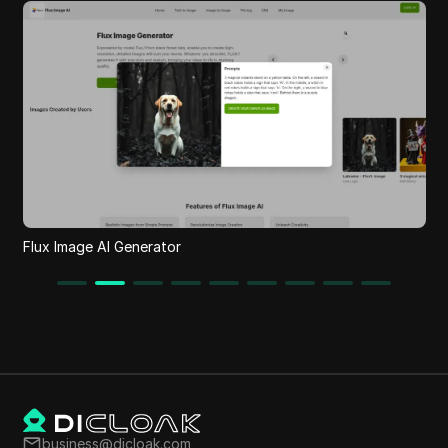
S
Flux Image AI Generator
business@dicloak.com