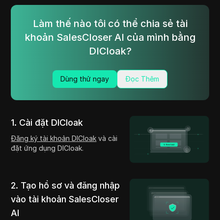
Làm thế nào tôi có thể chia sẻ tài
khoản SalesCloser AI của mình bằng
DICloak?
Dùng thử ngay
Đọc Thêm
1. Cài đặt DICloak
Đăng ký tài khoản DICloak
và cài
đặt ứng dụng DICloak.
2. Tạo hồ sơ và đăng nhập
vào tài khoản SalesCloser
AI