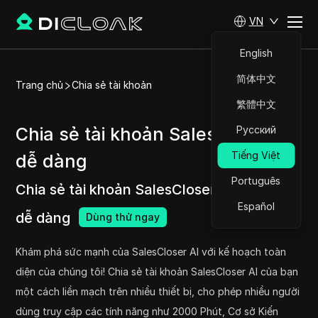
VN
English
简体中文
Trang chủ
Chia sẻ tài khoản
繁體中文
Chia sẻ tài khoản SalesCloser AI
Русский
Tiếng Việt
dễ dàng
Português
Chia sẻ tài khoản SalesCloser AI một cách
Español
dễ dàng
Dùng thử ngay
Khám phá sức mạnh của SalesCloser AI với kế hoạch toàn
diện của chúng tôi! Chia sẻ tài khoản SalesCloser AI của bạn
một cách liền mạch trên nhiều thiết bị, cho phép nhiều người
dùng truy cập các tính năng như 2000 Phút, Cơ sở Kiến