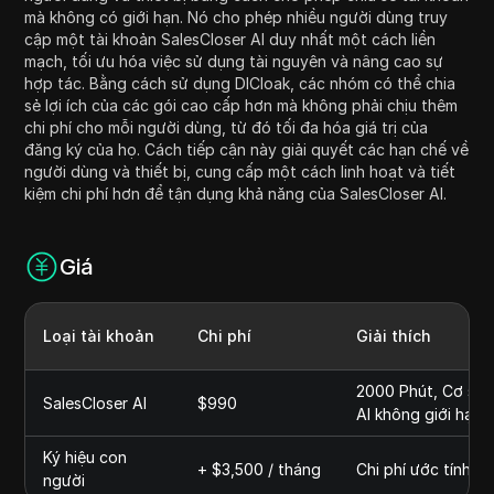
mà không có giới hạn. Nó cho phép nhiều người dùng truy
cập một tài khoản SalesCloser AI duy nhất một cách liền
mạch, tối ưu hóa việc sử dụng tài nguyên và nâng cao sự
hợp tác. Bằng cách sử dụng DICloak, các nhóm có thể chia
sẻ lợi ích của các gói cao cấp hơn mà không phải chịu thêm
chi phí cho mỗi người dùng, từ đó tối đa hóa giá trị của
đăng ký của họ. Cách tiếp cận này giải quyết các hạn chế về
người dùng và thiết bị, cung cấp một cách linh hoạt và tiết
kiệm chi phí hơn để tận dụng khả năng của SalesCloser AI.
Giá
Loại tài khoản
Chi phí
Giải thích
2000 Phút, Cơ sở k
SalesCloser AI
$990
AI không giới hạn,
Ký hiệu con
+ $3,500 / tháng
Chi phí ước tính để
người