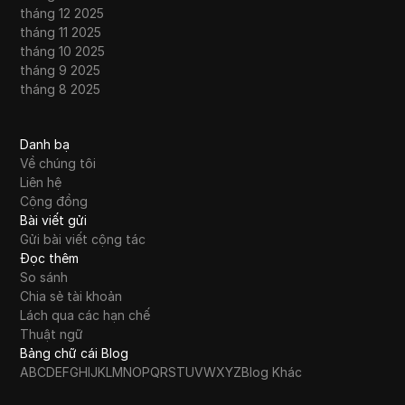
tháng 12 2025
tháng 11 2025
tháng 10 2025
tháng 9 2025
tháng 8 2025
Danh bạ
Về chúng tôi
Liên hệ
Cộng đồng
Bài viết gửi
Gửi bài viết cộng tác
Đọc thêm
So sánh
Chia sẻ tài khoản
Lách qua các hạn chế
Thuật ngữ
Bảng chữ cái Blog
A
B
C
D
E
F
G
H
I
J
K
L
M
N
O
P
Q
R
S
T
U
V
W
X
Y
Z
Blog Khác