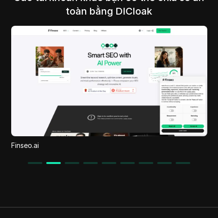
toàn bằng DICloak
SketchToImage