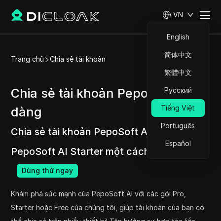
VN
English
简体中文
Trang chủ
Chia sẻ tài khoản
繁體中文
Chia sẻ tài khoản PepoSoft AI dễ
Русский
Tiếng Việt
dàng
Português
Chia sẻ tài khoản PepoSoft AI Pro và
Español
PepoSoft AI Starter một cách dễ dàng.
Dùng thử ngay
Khám phá sức mạnh của PepoSoft AI với các gói Pro,
Starter hoặc Free của chúng tôi, giúp tài khoản của bạn có