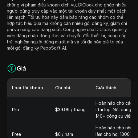
không vi phạm điều khoản dịch vụ, DICloak cho phép nhiều
người dùng truy cập vào một tài khoản duy nhất một cách
liền mạch. Tối ưu hóa này đảm bảo rằng các nhóm có thể
hợp tác hiệu quả mà không cần nhiều gói đăng ký, giảm chi
phí và nâng cao năng suất. Công nghệ của DICloak quản lý
việc đăng nhập đồng thời và chuyển đổi thiết bị, cung cấp
trải nghiệm người dùng mượt mà và tối đa hóa giá trị của
mỗi gói đăng ký PepoSoft AI.
Giá
Loại tài khoản
Chi phí
Giải thích
Hoàn hảo cho các nhà
Pro
$39.99 / tháng
startup. Nội dung kh
140+ công cụ viết (A
Hoàn hảo cho những 
Free
$0 / năm
làm cho họ. 1000 từ,