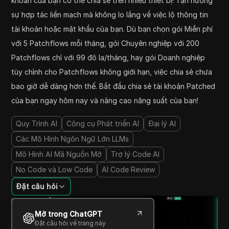
khoản của bạn có thể chia sẻ trên nhiều thiết bị! Tận hưởng
sự hợp tác liền mạch mà không lo lắng về việc lộ thông tin
tài khoản hoặc mật khẩu của bạn. Dù bạn chọn gói Miễn phí
với 5 Patchflows mỗi tháng, gói Chuyên nghiệp với 200
Patchflows chỉ với 99 đô la/tháng, hay gói Doanh nghiệp
tùy chỉnh cho Patchflows không giới hạn, việc chia sẻ chưa
bao giờ dễ dàng hơn thế. Bắt đầu chia sẻ tài khoản Patched
của bạn ngay hôm nay và nâng cao năng suất của bạn!
Quy Trình AI
Công cụ Phát triển AI
Đại lý AI
Các Mô Hình Ngôn Ngữ Lớn LLMs
Mô Hình AI Mã Nguồn Mở
Trợ lý Code AI
No Code và Low Code
AI Code Review
Đặt câu hỏi
Mở trong ChatGPT
Đặt câu hỏi về trang này