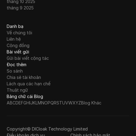
tháng 10 2025
tháng 9 2025
Danh bạ
Về chúng tôi
Liên hệ
Cộng đồng
Bài viết gửi
Gửi bài viết cộng tác
Đọc thêm
So sánh
Chia sẻ tài khoản
Lách qua các hạn chế
Thuật ngữ
Bảng chữ cái Blog
A
B
C
D
E
F
G
H
I
J
K
L
M
N
O
P
Q
R
S
T
U
V
W
X
Y
Z
Blog Khác
Copyright© DICloak Technology Limited
Điều khoản dịch vụ
Chính sách bảo mật