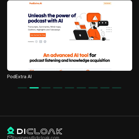
PodExtra AI
business@dicloak.com