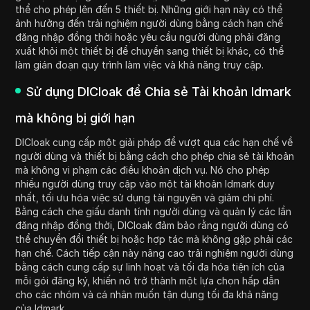
thể cho phép lên đến 5 thiết bị. Những giới hạn này có thể
ảnh hưởng đến trải nghiệm người dùng bằng cách hạn chế
đăng nhập đồng thời hoặc yêu cầu người dùng phải đăng
xuất khỏi một thiết bị để chuyển sang thiết bị khác, có thể
làm gián đoạn quy trình làm việc và khả năng truy cập.
Sử dụng DICloak để Chia sẻ Tài khoản Idmark
mà không bị giới hạn
DICloak cung cấp một giải pháp để vượt qua các hạn chế về
người dùng và thiết bị bằng cách cho phép chia sẻ tài khoản
mà không vi phạm các điều khoản dịch vụ. Nó cho phép
nhiều người dùng truy cập vào một tài khoản Idmark duy
nhất, tối ưu hóa việc sử dụng tài nguyên và giảm chi phí.
Bằng cách che giấu danh tính người dùng và quản lý các lần
đăng nhập đồng thời, DICloak đảm bảo rằng người dùng có
thể chuyển đổi thiết bị hoặc hợp tác mà không gặp phải các
hạn chế. Cách tiếp cận này nâng cao trải nghiệm người dùng
bằng cách cung cấp sự linh hoạt và tối đa hóa tiện ích của
mỗi gói đăng ký, khiến nó trở thành một lựa chọn hấp dẫn
cho các nhóm và cá nhân muốn tận dụng tối đa khả năng
của Idmark.