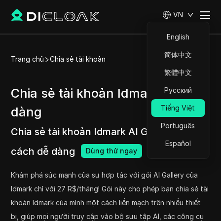
VN
English
简体中文
Trang chủ
Chia sẻ tài khoản
繁體中文
Chia sẻ tài khoản Idmark dễ
Русский
Tiếng Việt
dàng
Português
Chia sẻ tài khoản Idmark AI Gallery một
Español
cách dễ dàng
Dùng thử ngay
Khám phá sức mạnh của sự hợp tác với gói AI Gallery của
Idmark chỉ với 27 R$/tháng! Gói này cho phép bạn chia sẻ tài
khoản Idmark của mình một cách liền mạch trên nhiều thiết
bị, giúp mọi người truy cập vào bộ sưu tập AI, các công cụ