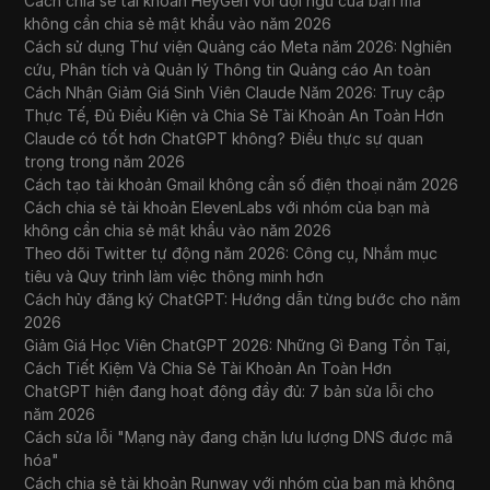
Cách chia sẻ tài khoản HeyGen với đội ngũ của bạn mà
không cần chia sẻ mật khẩu vào năm 2026
Cách sử dụng Thư viện Quảng cáo Meta năm 2026: Nghiên
cứu, Phân tích và Quản lý Thông tin Quảng cáo An toàn
Cách Nhận Giảm Giá Sinh Viên Claude Năm 2026: Truy cập
Thực Tế, Đủ Điều Kiện và Chia Sẻ Tài Khoản An Toàn Hơn
Claude có tốt hơn ChatGPT không? Điều thực sự quan
trọng trong năm 2026
Cách tạo tài khoản Gmail không cần số điện thoại năm 2026
Cách chia sẻ tài khoản ElevenLabs với nhóm của bạn mà
không cần chia sẻ mật khẩu vào năm 2026
Theo dõi Twitter tự động năm 2026: Công cụ, Nhắm mục
tiêu và Quy trình làm việc thông minh hơn
Cách hủy đăng ký ChatGPT: Hướng dẫn từng bước cho năm
2026
Giảm Giá Học Viên ChatGPT 2026: Những Gì Đang Tồn Tại,
Cách Tiết Kiệm Và Chia Sẻ Tài Khoản An Toàn Hơn
ChatGPT hiện đang hoạt động đầy đủ: 7 bản sửa lỗi cho
năm 2026
Cách sửa lỗi "Mạng này đang chặn lưu lượng DNS được mã
hóa"
Cách chia sẻ tài khoản Runway với nhóm của bạn mà không