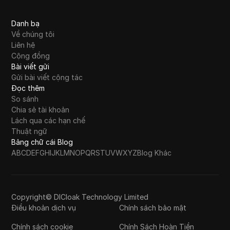
Danh bạ
Về chúng tôi
Liên hệ
Cộng đồng
Bài viết gửi
Gửi bài viết cộng tác
Đọc thêm
So sánh
Chia sẻ tài khoản
Lách qua các hạn chế
Thuật ngữ
Bảng chữ cái Blog
A
B
C
D
E
F
G
H
I
J
K
L
M
N
O
P
Q
R
S
T
U
V
W
X
Y
Z
Blog Khác
Copyright© DICloak Technology Limited
Điều khoản dịch vụ
Chính sách bảo mật
Chính sách cookie
Chính Sách Hoàn Tiền