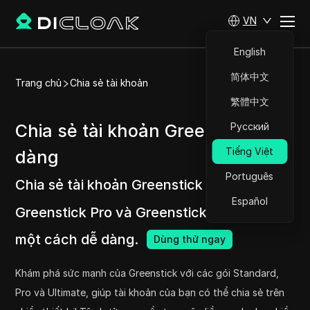
VN
English
简体中文
Trang chủ
Chia sẻ tài khoản
繁體中文
Chia sẻ tài khoản Greenstick dễ
Русский
Tiếng Việt
dàng
Português
Chia sẻ tài khoản Greenstick Standard,
Español
Greenstick Pro và Greenstick Ultimate
một cách dễ dàng.
Dùng thử ngay
Khám phá sức mạnh của Greenstick với các gói Standard,
Pro và Ultimate, giúp tài khoản của bạn có thể chia sẻ trên