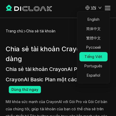
VN
English
简体中文
Trang chủ
Chia sẻ tài khoản
繁體中文
Chia sẻ tài khoản CrayonAI dễ
Русский
Tiếng Việt
dàng
Português
Chia sẻ tài khoản CrayonAI Pro Plan và
Español
CrayonAI Basic Plan một cách dễ dàng.
Dùng thử ngay
Mở khóa sức mạnh của CrayonAI với Gói Pro và Gói Cơ bản
của chúng tôi, giúp tài khoản của bạn có thể chia sẻ trên