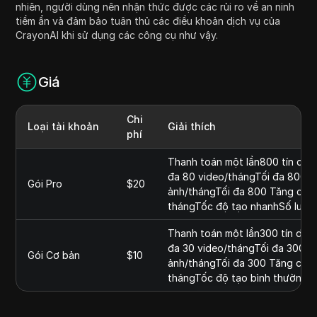
nhiên, người dùng nên nhận thức được các rủi ro về an ninh
tiềm ẩn và đảm bảo tuân thủ các điều khoản dịch vụ của
CrayonAI khi sử dụng các công cụ như vậy.
Giá
Chi
Loại tài khoản
Giải thích
phí
Thanh toán một lần800 tín dụn
đa 80 video/thángTối đa 800 X
Gói Pro
$20
ảnh/thángTối đa 800 Tăng cườn
thángTốc độ tạo nhanhSố lượng
Thanh toán một lần300 tín dụn
đa 30 video/thángTối đa 300 X
Gói Cơ bản
$10
ảnh/thángTối đa 300 Tăng cườn
thángTốc độ tạo bình thườngSố