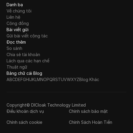
Danh bạ
Về chúng tôi
Liên hệ
Cộng đồng
Bài viết gửi
Gửi bài viết cộng tác
Đọc thêm
So sánh
Chia sẻ tài khoản
Lách qua các hạn chế
Thuật ngữ
Bảng chữ cái Blog
A
B
C
D
E
F
G
H
I
J
K
L
M
N
O
P
Q
R
S
T
U
V
W
X
Y
Z
Blog Khác
Copyright© DICloak Technology Limited
Điều khoản dịch vụ
Chính sách bảo mật
Chính sách cookie
Chính Sách Hoàn Tiền