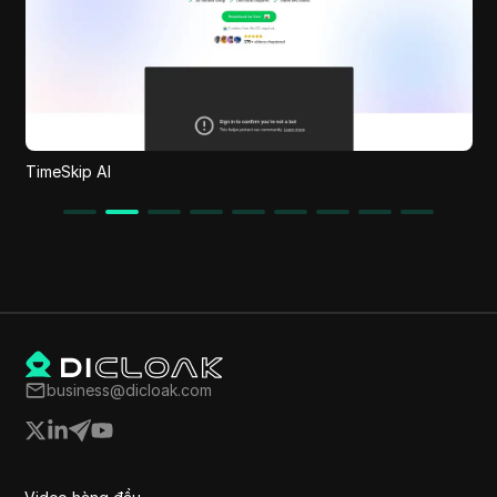
TimeSkip AI
business@dicloak.com