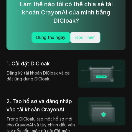
Làm thế nào tôi có thể chia sẻ tài
khoản CrayonAI của mình bằng
DICloak?
Dùng thử ngay
Đọc Thêm
1. Cài đặt DICloak
Đăng ký tài khoản DICloak
và cài
đặt ứng dụng DICloak.
2. Tạo hồ sơ và đăng nhập
vào tài khoản CrayonAI
Trong DICloak, tạo một hồ sơ mới
cho CrayonAI và tùy chỉnh dấu vân
tay nếu cần, mặc dù cài đặt mặc