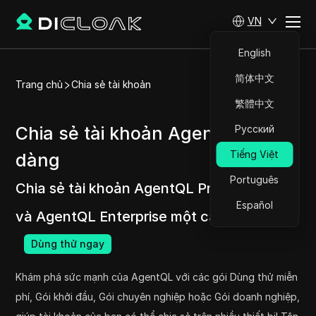
VN
English
简体中文
Trang chủ
Chia sẻ tài khoản
繁體中文
Chia sẻ tài khoản AgentQL dễ
Русский
Tiếng Việt
dàng
Português
Chia sẻ tài khoản AgentQL Professional
Español
và AgentQL Enterprise một cách dễ dàng.
Dùng thử ngay
Khám phá sức mạnh của AgentQL với các gói Dùng thử miễn
phí, Gói khởi đầu, Gói chuyên nghiệp hoặc Gói doanh nghiệp,