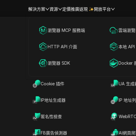
解決方案
資源
定價
推廣返現
開放平台
跨境電商
瀏覽器 MCP 服務端
海外社媒營銷
雲端瀏覽器
幫助中心
帳號共享
聯盟營銷
HTTP API 介面
廣告投放
本地 API
RPA 市場（MCP）
擴展市場
英國時間 | 英國城市當前時間
網絡爬蟲
瀏覽器 SDK
帳號共享
Docker
Cookie 插件
UA 生成
搜尋
IP地址生成器
IP 地址
匿名性檢查
WebRT
奧馬
伯明罕
愛丁堡
FB廣告偵測器
AI網頁