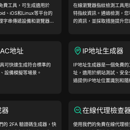
免費工具，可生成適用於
在線瀏覽器指紋檢測工具用
oid、iOS和Linux等平台的
特指紋資訊。通過檢測，您
理字串傳遞設備和瀏覽器資
的資訊，並採取措施提升您
檢查和開發優化。簡化您的
戶代理吧！
AC地址
IP地址生成器
工具可快速生成符合標準的
IP地址生成器是一個免費的
試、設備模擬等場景。
址，適用於網站測試、安全
過提供IP地址位置識別和隨
幫助您快速生成IP地址，
等。簡化工作流程，提升開
成器
在線代理檢查
的 2FA 驗證碼生成器，快
使用我們的免費在線代理檢