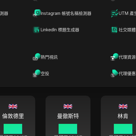
03:47
03:47
03:47
星期五
08/07
星期五
08/07
星期五
08/0
檢測器
Instagram 帳號名稱檢測器
UTM 產
LinkedIn 標題生成器
社交媒體
利物浦
格拉斯哥
貝爾法斯
熱門視訊
代理資源
03:47
03:47
03:47
星期五
08/07
星期五
08/07
星期五
08/0
空投
代理優惠
倫敦德里
曼徹斯特
林肯
03:47
03:47
03:47