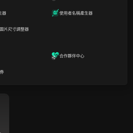
03:47
7
星期五
08/07
生器
使用者名稱產生器
圖片尺寸調整器
特
利茲
合作夥伴中心
03:47
7
星期五
08/07
券