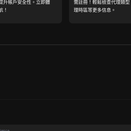
提升帳戶安全性。立即體
需註冊！輕鬆檢查代理類型
航！
理時區等更多信息。
ience.