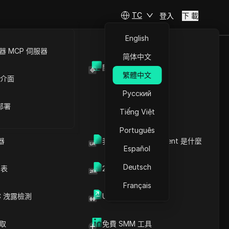
TC
登入
下 載
English
 MCP 伺服器
简体中文
開放API
繁體中文
 介面
Русский
 部署
Tiếng Việt
Português
器
我的瀏覽器 User Agent 是什麼
Español
Deutsch
列表
2FA验证码生成器
Français
C 洩露檢測
UUID 產生器
倫敦
爬取
免費 SMM 工具