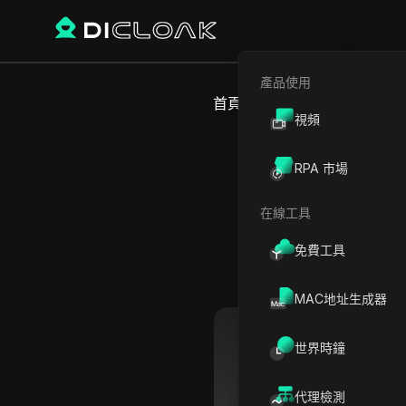
產品使用
首頁
世界時間
歐洲
英國
視頻
RPA 市場
在線工具
免費工具
MAC地址生成器
世界時鐘
普利茅斯
代理檢測