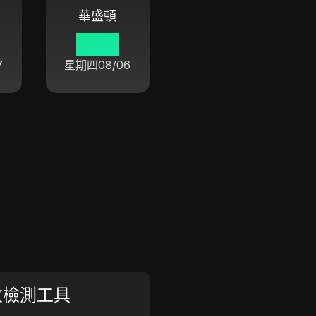
華盛頓
22:47
7
星期四
08/06
紋檢測工具