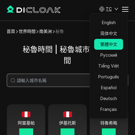
TC
English
首頁
世界時間
南美洲
秘魯
简体中文
繁體中文
秘魯時間 | 秘魯城市當前時
Русский
間
Tiếng Việt
Português
搜尋
Español
Deutsch
Français
阿雷基帕
伊基托斯
特魯希略
06 30
06 30
06 30