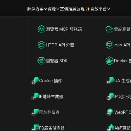
解決方案
資源
定價
推廣返現
開放平台
跨境電商
瀏覽器 MCP 服務端
海外社媒營銷
雲端瀏覽器
幫助中心
帳號共享
聯盟營銷
HTTP API 介面
廣告投放
本地 API
RPA 市場（MCP）
擴展市場
摩洛哥時間 | 摩洛哥城市當前時間
網絡爬蟲
瀏覽器 SDK
帳號共享
Docker
Cookie 插件
UA 生成
搜尋
IP地址生成器
IP 地址
匿名性檢查
WebRT
傑迪達/馬扎甘
瓦爾扎扎特
拉巴特
FB廣告偵測器
AI網頁