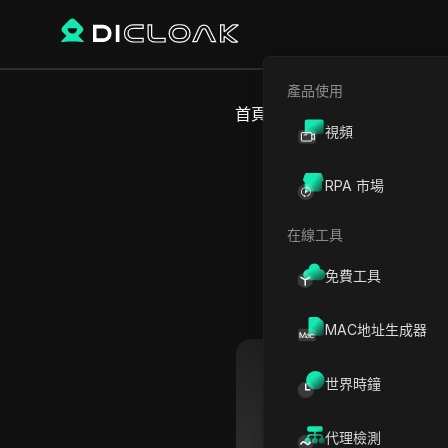
產品使用
首頁
世界時間
非洲
摩洛哥
視頻
RPA 市場
在線工具
免費工具
MAC地址生成器
世界時鐘
馬拉喀什
代理檢測