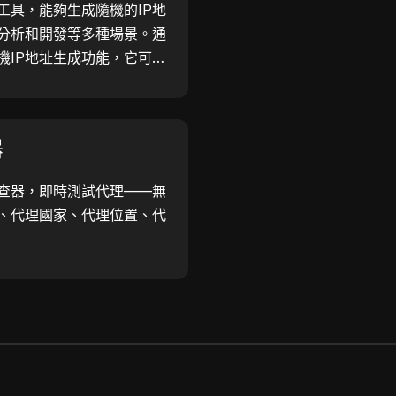
工具，能夠生成隨機的IP地
分析和開發等多種場景。通
機IP地址生成功能，它可以
用於地理位置測試、隱私檢查
發效率—立即生成IP地址！
器
查器，即時測試代理——無
、代理國家、代理位置、代