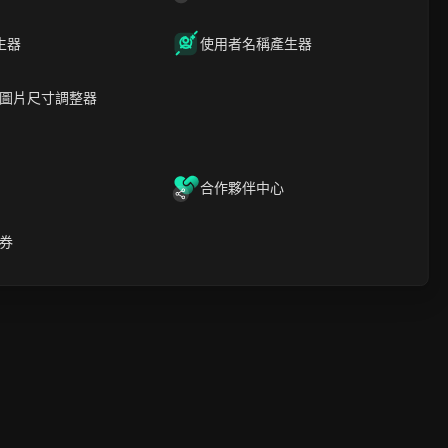
06 01
6
星期四
08/06
生器
使用者名稱產生器
圖片尺寸調整器
合作夥伴中心
券