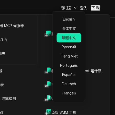
TC
登入
下 載
English
 MCP 伺服器
简体中文
開放API
繁體中文
 介面
Русский
 部署
Tiếng Việt
Português
器
我的瀏覽器 User Agent 是什麼
Español
Deutsch
列表
2FA验证码生成器
Français
C 洩露檢測
UUID 產生器
菲斯
爬取
免費 SMM 工具