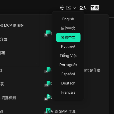
TC
登入
下 載
English
 MCP 伺服器
简体中文
開放API
繁體中文
 介面
Русский
 部署
Tiếng Việt
Português
器
我的瀏覽器 User Agent 是什麼
Español
Deutsch
列表
2FA验证码生成器
Français
C 洩露檢測
UUID 產生器
高威
爬取
免費 SMM 工具