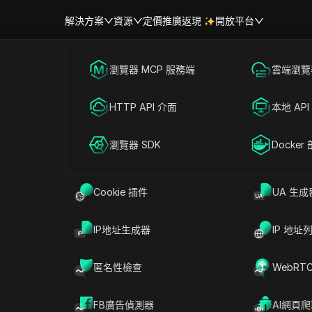
解決方案
資源
定價
推廣返現
開放平台
跨境電商
瀏覽器 MCP 服務端
海外社媒營銷
雲端瀏覽器
幫助中心
帳號共享
聯盟營銷
HTTP API 介面
廣告投放
本地 API
RPA 市場（MCP）
擴展市場
愛爾蘭時間 | 愛爾蘭城市當前時間
網絡爬蟲
瀏覽器 SDK
帳號共享
Docker
Cookie 插件
UA 生成
搜尋
IP地址生成器
IP 地址
匿名性檢查
WebRT
萊特肯尼
沃特福德
斯萊戈
FB廣告偵測器
AI網頁