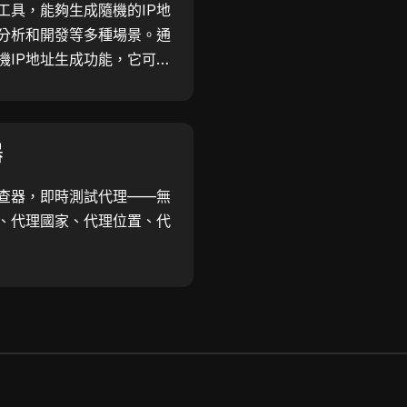
工具，能夠生成隨機的IP地
分析和開發等多種場景。通
機IP地址生成功能，它可以
用於地理位置測試、隱私檢查
發效率—立即生成IP地址！
器
查器，即時測試代理——無
、代理國家、代理位置、代