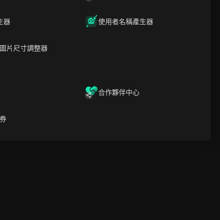
03 46
6
星期四
08/06
生器
使用者名稱產生器
圖片尺寸調整器
合作夥伴中心
6
券