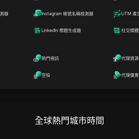
03 46
03 46
03 46
星期四
08/06
星期四
08/06
星期四
08/0
檢測器
Instagram 帳號名稱檢測器
UTM 產
LinkedIn 標題生成器
社交媒體
利默里克
科克
都柏林
熱門視訊
代理資源
03 46
03 46
03 46
星期四
08/06
星期四
08/06
星期四
08/0
空投
代理優惠
全球熱門城市時間