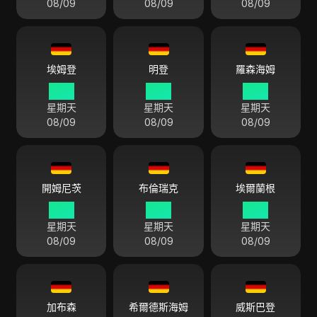
08/09
08/09
08/09
埃姆登
明登
羅森海姆
11 41
11 41
11 41
星期天
星期天
星期天
08/09
08/09
08/09
開姆尼茨
布倫瑞克
埃爾蘭根
11 41
11 41
11 41
星期天
星期天
星期天
08/09
08/09
08/09
加布森
希爾德斯海姆
威斯巴登