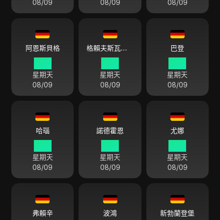
08/09
08/09
08/09
阿恩斯貝格
格賴夫斯瓦爾德
巴登
11 41
11 41
11 41
星期天
星期天
星期天
08/09
08/09
08/09
哈瑙
諾德霍恩
尤娜
11 41
11 41
11 41
星期天
星期天
星期天
08/09
08/09
08/09
弗賴辛
波鴻
新勃蘭登堡