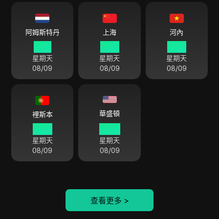
阿姆斯特丹
上海
河內
11 41
17 41
16 41
星期天
星期天
星期天
08/09
08/09
08/09
華盛頓
裡斯本
10 41
05 41
星期天
星期天
08/09
08/09
查看更多
>