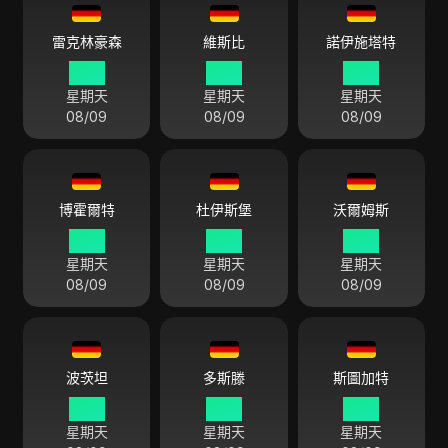
雷克林豪森
維斯比
諾伊施塔特
11 41
11 41
11 41
星期天
星期天
星期天
08/09
08/09
08/09
博霍爾特
杜伊斯堡
沃爾姆斯
11 41
11 41
11 41
星期天
星期天
星期天
08/09
08/09
08/09
波茨坦
多斯滕
斯圖加特
11 41
11 41
11 41
星期天
星期天
星期天