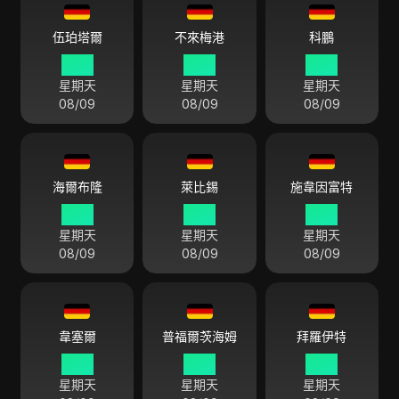
伍珀塔爾
不來梅港
科鵬
11 41
11 41
11 41
星期天
星期天
星期天
08/09
08/09
08/09
海爾布隆
萊比錫
施韋因富特
11 41
11 41
11 41
星期天
星期天
星期天
08/09
08/09
08/09
韋塞爾
普福爾茨海姆
拜羅伊特
11 41
11 41
11 41
星期天
星期天
星期天