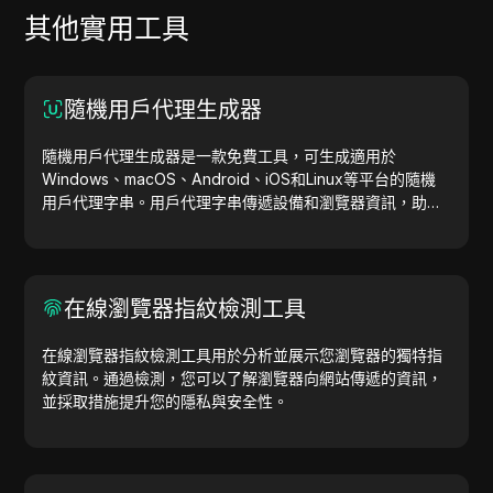
其他實用工具
隨機用戶代理生成器
隨機用戶代理生成器是一款免費工具，可生成適用於
Windows、macOS、Android、iOS和Linux等平台的隨機
用戶代理字串。用戶代理字串傳遞設備和瀏覽器資訊，助力
網站測試、相容性檢查和開發優化。簡化您的工作流程，立
即開始生成用戶代理吧！
在線瀏覽器指紋檢測工具
在線瀏覽器指紋檢測工具用於分析並展示您瀏覽器的獨特指
紋資訊。通過檢測，您可以了解瀏覽器向網站傳遞的資訊，
並採取措施提升您的隱私與安全性。