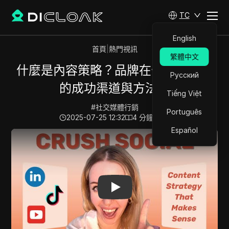
TC
English
首頁
|
熱門視訊
繁體中文
什麼是內容策略？品牌在任何平台上
Русский
的成功渠道與方法論
Tiếng Việt
#
社交媒體行銷
Português
2025-07-25 12:32
4
分鐘 閱讀
Español
Play Video:
什麼是內容策略？品牌在任何平台上的成功渠道