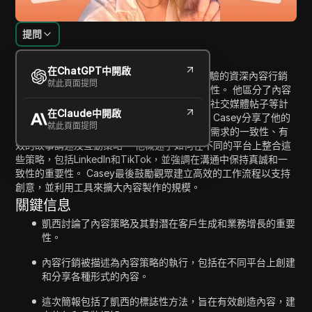
提問
內容介紹
在ChatGPT中開啟
在這段視頻中，Casey是一位擁有超過七年經驗的資深內容行銷
就此頁面提問
專家，他討論了內容策略在數位行銷中的重要性。 他區分了內容
行銷和內容策略，強調前者涉及博客、播客和社交媒體帖子等計
在Claude中開啟
劃的執行，而後者則是這些行動背後的用心。 Casey分享了他的
就此頁面提問
標誌性方法，包括對產品的清晰了解、與受眾需求的一致性、有
效的故事講述及互動策略。 他概述了如何在不同的平台上整合這
些策略，包括LinkedIn和TikTok，並強調在溝通中保持真誠和一
致性的重要性。 Casey最後鼓勵觀眾建立高效的工作流程以支持
創意，並利用工具來擴大內容製作的規模。
關鍵信息
凱西討論了內容策略及其對潛在客戶生成和業務增長的重要
性。
內容行銷被描述為內容策略的執行，包括在不同平台上創建
和分享各種形式的內容。
這次簡報包括了凱西的標誌性方法，旨在有效創造內容，建