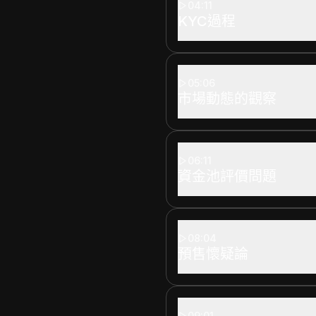
04:11
KYC過程
05:06
市場動態的觀察
06:11
資金池評價問題
08:04
預售懷疑論
09:01