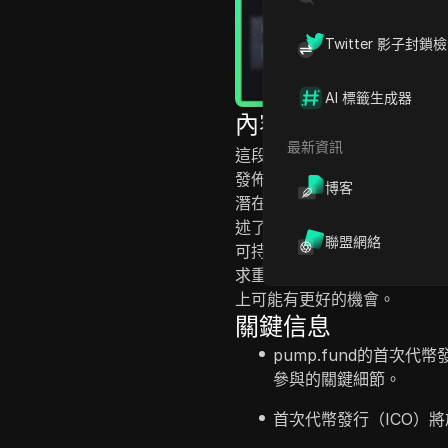
Twitter 影子封鎖
AI 標籤生成器
內容介紹
最新資訊
這段視頻討論了Pump.fun
發佈日期及如何參與。這次IC
博客
潛在的顯著回報，並提及了以
述了分配策略，指出總供應量
聯盟網絡
可持續表示懷疑，基於之前的
求重投資者來說仍需謹慎。他
上可能有更好的機會。
關鍵信息
pump.fund的首次
參與的關鍵細節。
首次代幣發行（ICO）