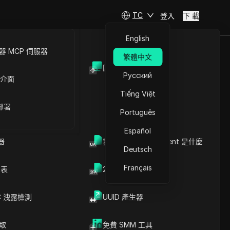
TC
登入
下 載
English
 MCP 伺服器
繁體中文
開放API
Русский
 介面
Tiếng Việt
 部署
Português
Español
器
我的瀏覽器 User Agent 是什麼
Deutsch
Français
列表
2FA验证码生成器
C 洩露檢測
UUID 產生器
文章內容
內容介紹
關鍵信息
爬取
免費 SMM 工具