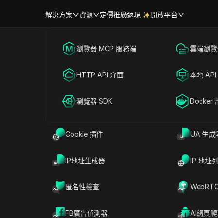
解決方案
資源
定價
推廣返現
開放平台
首頁
|
熱門視訊
跨境電商
瀏覽器 MCP 服務端
海外社媒營銷
雲端瀏覽器
幫助中心
帳號共享
Pump.Fun ICO 最受期待的預售
聯盟營銷
HTTP API 介面
廣告投放
本地 API
RPA 市場（MCP）
擴展市場
#
空投
2026-04-07 20:06
4
分鐘 閱讀
網絡爬蟲
瀏覽器 SDK
帳號共享
Docker
CO 最受期待的預售
Cookie 插件
UA 生成
IP地址生成器
IP 地址
匿名性檢查
WebRT
FB廣告偵測器
AI網頁