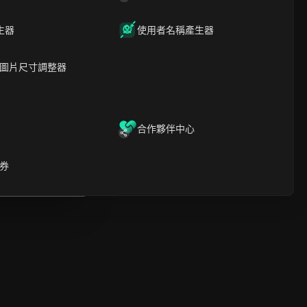
時間軸分析
內容關鍵字
相關問題與答案
生器
使用者名稱產生器
更多視頻推薦
圖片尺寸調整器
ICloak防關聯指紋瀏覽器-防止賬
號封禁，安全管理多帳號
下載
開啟
合作夥伴中心
啟
券