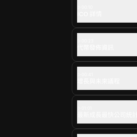
00:10
ICO 詳情
00:23
代幣發佈資訊
00:41
增長與未來議程
01:01
最新成長最快公司統