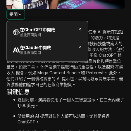
提問
內容介紹
在ChatGPT中開啟
在這段引人入勝的視頻中，演講者分享了他們使用 AI 提示在短短
就此頁面提問
三天內產生 1,100 美元的經驗。 他們強調了 AI 的潛力，特別是
ChatGPT，在有效提高收入方面的作用，無需技術技能或龐大的
在Claude中開啟
追隨者。 視頻中列出了五種利用 AI 來產生在線收入的方法，包括
就此頁面提問
無臉視頻翻轉和聯盟營銷。 演講者鼓勵觀眾利用像 ChatGPT 這
樣的工具來創建有效的商業策略，重點是重新品牌化和轉售數位
產品，如電子書。 他們強調了採取行動的重要性，以及探索 在線
收入 機會，例如 Mega Content Bundle 和 Pinterest。 此外，
他們介紹了一個價格實惠的 AI 提示包，以幫助觀眾開展事業，最
終激勵他們追求自己的在線商業抱負。
關鍵信息
幾個月前，演講者使用了一個人工智慧提示，在三天內賺了
1,100美元。
所使用的 AI 提示對任何人都可以訪問，尤其是通過
ChatGPT。