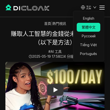
TC
English
首頁
|
熱門視訊
繁體中文
賺取人工智慧的金錢從未如此容易
Русский
（以下是方法）
Tiếng Việt
#
AI 工具
Português
2025-05-19 17:58
4
分鐘 閱讀
Play Video:
賺取人工智慧的金錢從未如此容易（以下是方法