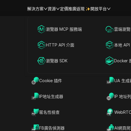
解決方案
資源
定價
推廣返現
開放平台
首頁
|
熱門視訊
跨境電商
瀏覽器 MCP 服務端
海外社媒營銷
雲端瀏覽器
幫助中心
帳號共享
13）在 Discord 上找到買家（
聯盟營銷
HTTP API 介面
廣告投放
本地 API
RPA 市場（MCP）
擴展市場
#
社交媒體行銷
2025-12-19 16:51
3
分鐘 閱讀
網絡爬蟲
瀏覽器 SDK
帳號共享
Docker
iscord 上找到買家（代理行銷）
Cookie 插件
UA 生成
IP地址生成器
IP 地址
匿名性檢查
WebRT
FB廣告偵測器
AI網頁