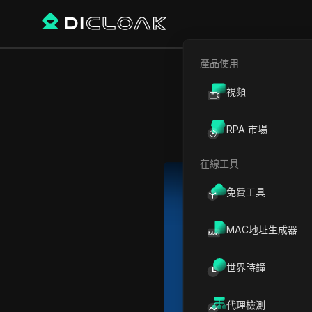
產品使用
視頻
（講座 
RPA 市場
在線工具
Play Video:
（講座 13）在 D
免費工具
MAC地址生成器
世界時鐘
代理檢測