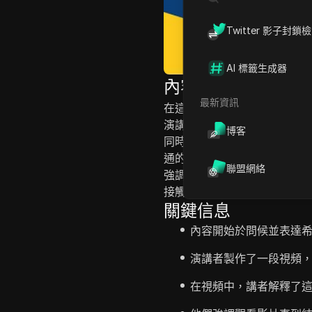
Twitter 影子封鎖
AI 標籤生成器
內容介紹
最新資訊
在這個視頻中，講者介紹了一
演講者提供有效使用的指導，
博客
同時強調遵守社群指導方針。 他
通的策略，詳述了利用該平台
聯盟網絡
強調在服務環境中清晰溝通和
接觸策略。
關鍵信息
內容開始於問候並表達
演講者製作了一段視頻
在視頻中，講者解釋了