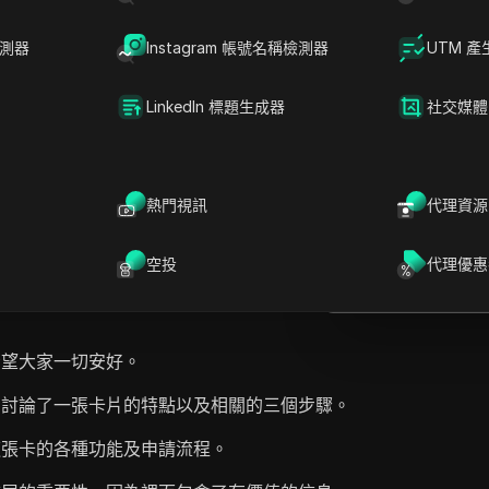
檢測器
Instagram 帳號名稱檢測器
UTM 產
LinkedIn 標題生成器
社交媒體
D
提問
張卡片，並全面分享其特點，強調其步驟和功能。
包括發布與美國和加拿大等特定市場相關的產品，
在ChatGPT中
熱門視訊
代理資源
就此頁面提問
們討論了最大化訂單和在 Discord 環境中管理溝
進行協作的重要性。 此外，講者鼓勵觀眾互動，並
在Claude中開
空投
代理優惠
角色分配的必要性，最終旨在明確產品推廣和客戶
就此頁面提問
希望大家一切安好。
，討論了一張卡片的特點以及相關的三個步驟。
這張卡的各種功能及申請流程。