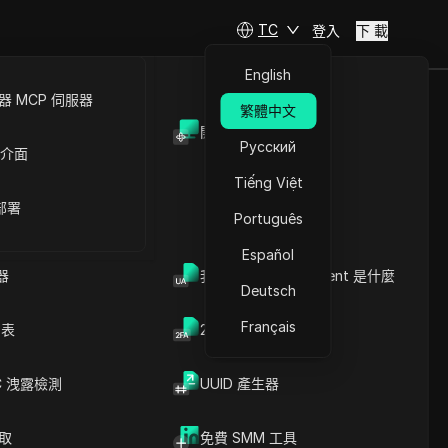
TC
登入
下 載
English
 MCP 伺服器
繁體中文
開放API
代理行銷）
Русский
 介面
Tiếng Việt
 部署
Português
Español
器
我的瀏覽器 User Agent 是什麼
Deutsch
Français
列表
2FA验证码生成器
C 洩露檢測
UUID 產生器
文章內容
內容介紹
關鍵信息
爬取
免費 SMM 工具