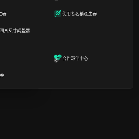
時間軸分析
內容關鍵字
相關問題與答案
生器
使用者名稱產生器
更多視頻推薦
圖片尺寸調整器
ICloak防關聯指紋瀏覽器-防止賬
號封禁，安全管理多帳號
下載
開啟
合作夥伴中心
啟
券