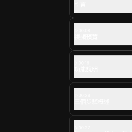
引言
00:08
視頻預覽
00:18
功能說明
00:28
三個步驟概述
00:37