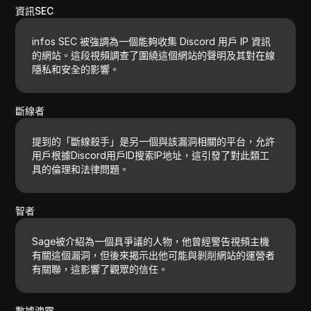
資訊SEC
infos SEC 被強調為一個能夠收集 Discord 用戶 IP 資訊
的網站。這段視頻調查了圍繞這個網站的聲明及其對在線
隱私和安全的影響。
斷線者
提到的「斷線殺手」是另一個與該漏洞相關的平台，允許
用戶根據Discord用戶ID搜索IP地址，這引發了對此類工
具的倫理和法律問題。
智者
Sage被介紹為一個具爭議的人物，他曾經警告視頻主機
有關這個漏洞，但後來揭示出他可能與剝削網站的運營者
有關聯，這影響了觀眾的信任。
數據洩露