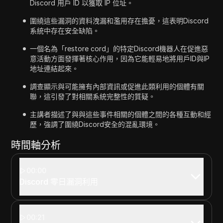
Discord 用戶 ID 以獲取 IP 位址。
圍繞這些漏洞的資料洩漏和濫用存在擔憂，這表明Discord
系統中存在安全缺陷。
一個名為「restore cord」的特定Discord機器人在促進惡
意活動方面發揮著核心作用，因為它能輕易地將用戶ID與IP
地址連結起來。
調查顯示與可能擁有內部資訊或促進此類利用的個體有關
聯，這引發了對相關系統完整性的質疑。
主講者描述了與與這些事件相關的個體之間的各種互動和經
歷，強調了圍繞Discord安全的混亂環境。
時間軸分析
00:00
Discord 零日漏洞利用
00:21