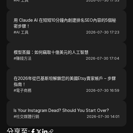
用 Claude AI 在短短10分鐘內創建排名SEO內容的5個秘
密步驟！
#
AI 工具
2026-07-30 17:23
模型蒸餾：如何竊取十億美元的人工智慧
#
賺錢方法
2026-07-30 17:04
在2026年從巴基斯坦解鎖您的美國Etsy賣家帳戶 – 步驟
指南！
#
電子商務
2026-07-30 16:59
Is Your Instagram Dead? Should You Start Over?
#
社交媒體行銷
2026-07-30 14:01
分享至
: