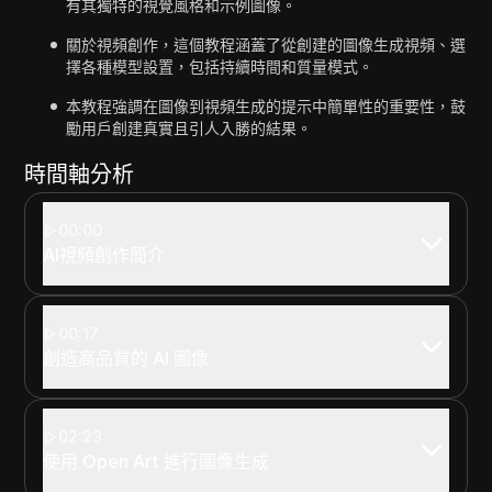
有其獨特的視覺風格和示例圖像。
關於視頻創作，這個教程涵蓋了從創建的圖像生成視頻、選
擇各種模型設置，包括持續時間和質量模式。
本教程強調在圖像到視頻生成的提示中簡單性的重要性，鼓
勵用戶創建真實且引人入勝的結果。
時間軸分析
00:00
AI視頻創作簡介
00:17
創造高品質的 AI 圖像
02:23
使用 Open Art 進行圖像生成