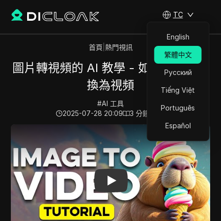
TC
English
首頁
|
熱門視訊
繁體中文
圖片轉視頻的 AI 教學 - 如何將圖片轉
Русский
換為視頻
Tiếng Việt
#
AI 工具
Português
2025-07-28 20:09
3
分鐘 閱讀
Español
Play Video:
圖片轉視頻的 AI 教學 - 如何將圖片轉換為視頻