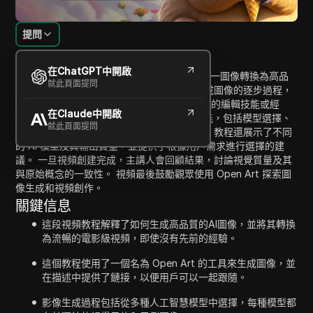
提問
內容介紹
在ChatGPT中開啟
這段視頻教程演示了如何使用 Open Art 將單一圖像轉換為高品
就此頁面提問
質的 AI 生成視頻。 主講人解釋了使用 AI 生成圖像的逐步過程，
然後將其轉換為流暢的電影視頻，而無需先前的編輯技能或經
在Claude中開啟
驗。 視頻突出了 Open Art 的關鍵工具和功能，包括模型選擇、
就此頁面提問
生成選項以及為了獲得最佳效果而改進提示。 教程還展示了不同
的 AI 模型及其輸出質量，並提供了根據用戶需求進行選擇的建
議。 一旦視頻創建完成，主講人會回顧結果，討論視覺質量及其
與原始概念的一致性。 視頻最後鼓勵觀眾使用 Open Art 探索圖
像生成和視頻創作。
關鍵信息
這段視頻教程解釋了如何生成高品質的AI圖像，並將其轉換
為流暢的電影級視頻，即使沒有先前的經驗。
這個教程使用了一個名為 Open Art 的工具來生成圖像，並
在描述中提供了鏈接，以便用戶可以一起跟隨。
影像生成過程包括從多種人工智慧模型中選擇，每種模型都