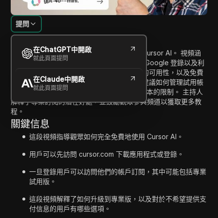
提問
內容介紹
在ChatGPT中開啟
在這個教程中，主持人演示了如何免費使用 Cursor AI。 視頻涵
就此頁面提問
蓋了訪問 cursor.com、下載應用程式、使用 Google 登錄以及利
用其功能等步驟。 該指南強調了專業版試用的可用性，以及免費
在Claude中開啟
版和專業版之間的訪問和功能差異。 觀眾被建議如何管理試用帳
就此頁面提問
號，以及使用 Cursor AI 的選項，包括免費版本的限制。 主持人
解釋了專業訂閱的潛在好處，並鼓勵觀眾參與頻道以獲取更多教
程。
關鍵信息
這段視頻指導觀眾如何完全免費地使用 Cursor AI。
用戶可以先訪問 cursor.com 下載應用程式或登錄。
一旦登錄用戶可以訪問他們的帳戶訂閱，其中可能包括專業
試用版。
這段視頻解釋了如何升級到專業版，以及對於不希望提供支
付信息的用戶有哪些選項。