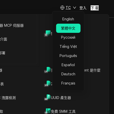
TC
登入
下 載
English
 MCP 伺服器
繁體中文
開放API
？
Русский
 介面
Tiếng Việt
 部署
Português
Español
器
我的瀏覽器 User Agent 是什麼
Deutsch
Français
列表
2FA验证码生成器
C 洩露檢測
UUID 產生器
文章內容
內容介紹
關鍵信息
爬取
免費 SMM 工具