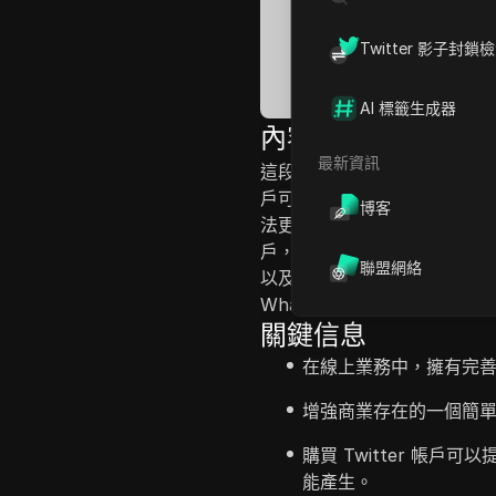
Twitter 影子封鎖
AI 標籤生成器
內容介紹
最新資訊
這段視頻討論了在線商業中擁有
戶可以增強這種存在。它強調
博客
法更快地獲得追隨者。該服務宣
戶，並且有強大的顧客滿意保
聯盟網絡
以及對其服務的正面評價。提
WhatsApp。
關鍵信息
在線上業務中，擁有完
增強商業存在的一個簡單方法
購買 Twitter 帳
能產生。