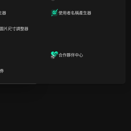
時間軸分析
內容關鍵字
相關問題與答案
生器
使用者名稱產生器
更多視頻推薦
圖片尺寸調整器
ICloak防關聯指紋瀏覽器-防止賬
號封禁，安全管理多帳號
下載
開啟
合作夥伴中心
啟
券