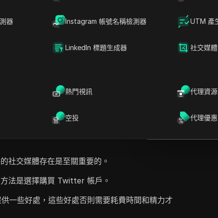
檢測器
Instagram 帳號名稱檢測器
UTM 產
LinkedIn 標題生成器
社交媒體
D
提問
強大社交媒體存在的重要性，強調購買Twitter帳
了對於新創企業和成熟企業的好處，例如比傳統方
在ChatGPT中
熱門視訊
代理資源
就此頁面提問
稱以實惠的價格提供安全、完全認證的Twitter帳
證。公司向潛在客戶保證可靠的支持、退款保證，
在Claude中開
空投
代理優惠
供了聯繫選項以便詢問，包括電子郵件和
就此頁面提問
善的社交媒體存在是至關重要的。
是選擇購買 Twitter 帳戶。
戶可以提供一些好處，這些好處否則需要耗費時間和精力才