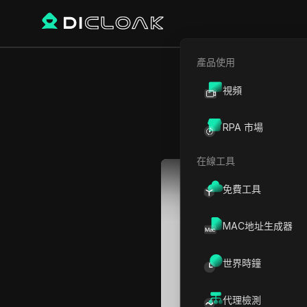
產品使用
視頻
如
RPA 市場
在線工具
Play Video:
如何安全地在線
免費工具
MAC地址生成器
世界時鐘
代理檢測