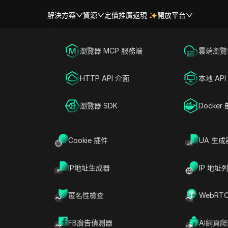
解決方案
資源
定價
推廣返現
開放平台
首頁
|
熱門視訊
跨境電商
瀏覽器 MCP 服務端
海外社媒營銷
雲端瀏覽器
幫助中心
帳號共享
何安全地在線購買舊的推特帳戶
聯盟營銷
HTTP API 介面
廣告投放
本地 API
RPA 市場（MCP）
擴展市場
#
社交媒體行銷
2025-12-19 17:32
3
分鐘 閱讀
網絡爬蟲
瀏覽器 SDK
帳號共享
Docker
購買舊的推特帳戶？
Cookie 插件
UA 生成
IP地址生成器
IP 地址
匿名性檢查
WebRT
FB廣告偵測器
AI網頁