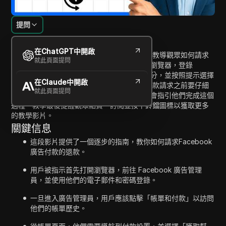
提問
內容介紹
在ChatGPT中開啟
在這段影片中，主持人提供了一個逐步指南，教導觀眾如何請求
就此頁面提問
Facebook廣告付款的退款。觀眾被指示打開瀏覽器，登錄
Facebook廣告管理員，導航至帳單和付款部分，並按照提示選擇
在Claude中開啟
他們希望退款的付款項目。影片強調在確認退款請求之前要仔細
就此頁面提問
檢查付款詳細資料，並向觀眾保證Facebook會指引他們完成這個
過程。教學最後提醒觀眾點贊、訂閱並按下鈴鐺圖標以獲取更多
的教學影片。
關鍵信息
這段影片提供了一個逐步的指南，教你如何請求Facebook
廣告付款的退款。
用戶被指示首先打開瀏覽器，前往 Facebook 廣告管理
員，並使用他們的電子郵件和密碼登錄。
一旦進入廣告管理員，用戶應該點擊「帳單和付款」以訪問
他們的帳單歷史。