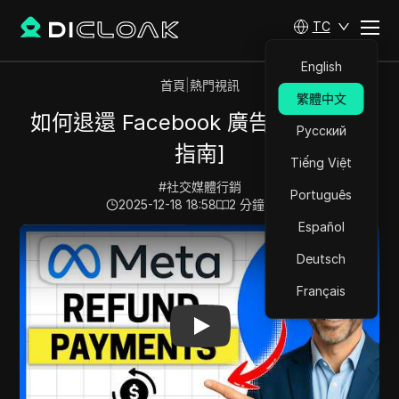
TC
English
首頁
|
熱門視訊
繁體中文
如何退還 Facebook 廣告付款 [簡易
Русский
指南]
Tiếng Việt
#
社交媒體行銷
Português
2025-12-18 18:58
2
分鐘 閱讀
Español
Play Video:
如何退還 Facebook 廣告付款 [簡易指南]
Deutsch
Français