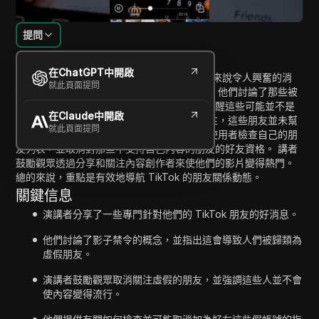
提問
內容介紹
在ChatGPT中開啟
在這段影片中，講者分享了對 TikTok 使用者來說令人興奮的消
就此頁面提問
息，關於他們的朋友列表和陰影禁令的概念。 他們討論了那些被
陰影禁令的使用者將會被恢復為朋友，但也提醒這些可能並不是
在Claude中開啟
實際的連結。 講者強調辨識虛假朋友的重要性，這些朋友並未幫
就此頁面提問
助影片變得熱門。 他們列出了一些步驟，供使用者檢查自己的朋
友列表，並取消對那些不支持自己內容的朋友的好友資格。 講者
鼓勵觀眾透過分享和關注內容創作者來使他們的影片變得熱門。
總的來說，重點是有效地導航 TikTok 的朋友關係動態。
關鍵信息
演講者分享了一些專門針對他們的 TikTok 朋友的好消息。
他們討論了影子禁令的概念，並指出這會導致人們被歸類為
虛假朋友。
演講者鼓勵觀眾取消關注虛假的朋友，並強調這些人並不會
使內容變得流行。