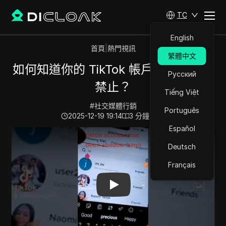
TC
English
首頁
|
熱門視訊
繁體中文
如何知道你的 TikTok 帳戶是否被影子
Русский
禁止？
Tiếng Việt
#
社交媒體行銷
Português
2025-12-19 19:14
3
分鐘 閱讀
Español
Play Video:
如何知道你的 TikTok 帳戶是否被影子禁止？
Deutsch
Français