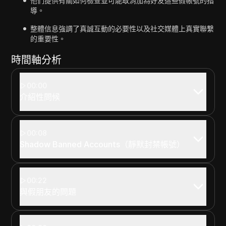
他們提供有關如何檢查並可能取消加為好友這些假帳號的指
導。
整體信息強調了真誠互動的必要性以及社交媒體上真實聯繫
的重要性。
時間軸分析
00:00
介紹性問候
00:08
Shadow Banned Accounts（靜默封禁帳號）
00:22
與假朋友的問題