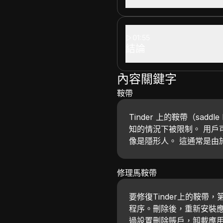
01:55
結論
內容關鍵字
鞍帶
Tinder 上的鞍帶（sad
知的情況下被限制。 用戶
像是隱形人。 這通常是由
修理馬鞍帶
要修復Tinder上的鞍帶
程序。刪除後，重新安裝
過設置刪除賬戶，卸載應