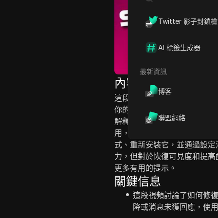
Twitter 影子封鎖
AI 標籤生成器
最新資訊
內容介紹
博客
這段影片提供了一個逐步指南，
你的可見度在應用上受限，導
聯盟網絡
解釋了什麼是陰影禁令，它的成
用，以及解決問題的詳細步驟。
式、重新安裝它，並通過設定
力，但對於恢復可見度和提高
更多有用的提示。
關鍵信息
這段視頻討論了如何修復 
降或消息未獲回應，使