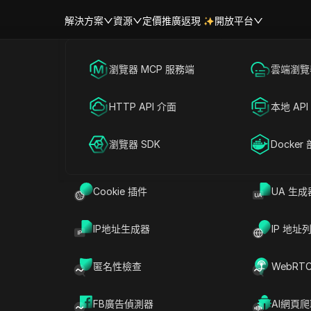
解決方案
資源
定價
推廣返現
開放平台
首頁
|
熱門視訊
跨境電商
瀏覽器 MCP 服務端
海外社媒營銷
雲端瀏覽器
幫助中心
帳號共享
你的 Tinder 隱性封禁的終極指
聯盟營銷
HTTP API 介面
廣告投放
本地 API
封禁！
RPA 市場（MCP）
擴展市場
網絡爬蟲
瀏覽器 SDK
帳號共享
Docker
#
社交媒體行銷
2026-05-13 16:10
3
分鐘 閱讀
Cookie 插件
UA 生成
的 Tinder 隱性封禁的終極指南 – 現在就解除封禁！
IP地址生成器
IP 地址
匿名性檢查
WebRT
FB廣告偵測器
AI網頁