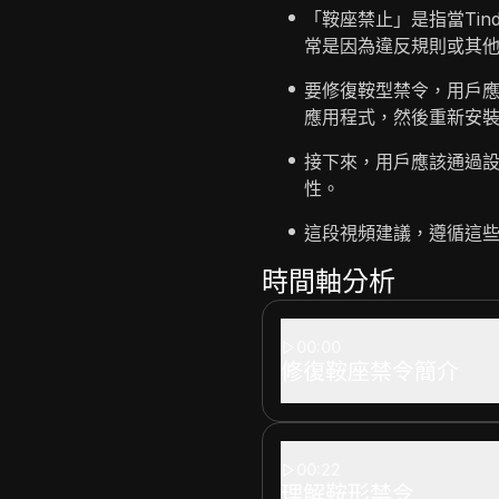
「鞍座禁止」是指當Ti
常是因為違反規則或其
要修復鞍型禁令，用戶應
應用程式，然後重新安裝Ti
接下來，用戶應該通過
性。
這段視頻建議，遵循這些
時間軸分析
00:00
修復鞍座禁令簡介
00:22
理解鞍形禁令