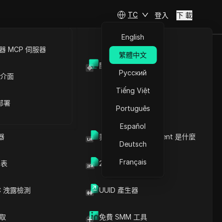
TC
登入
下 載
English
 MCP 伺服器
繁體中文
開放API
南 – 現在就解除
Русский
 介面
Tiếng Việt
 部署
Português
Español
器
我的瀏覽器 User Agent 是什麼
Deutsch
Français
列表
2FA验证码生成器
C 洩露檢測
UUID 產生器
文章內容
爬取
免費 SMM 工具