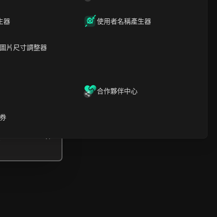
內容介紹
關鍵信息
生器
使用者名稱產生器
時間軸分析
內容關鍵字
相關問題與答案
圖片尺寸調整器
更多視頻推薦
ICloak防關聯指紋瀏覽器-防止賬
號封禁，安全管理多帳號
合作夥伴中心
下載
開啟
券
啟