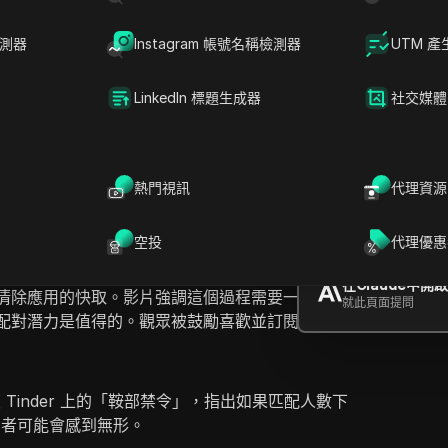
檢測器
Instagram 帳號名稱檢測器
UTM 產
LinkedIn 標題生成器
社交媒體
D
提問
熱門視訊
代理資源
教你如何修復 Tinder 上的「陰影禁令」，這是指
致配對數量突然下降和未回覆的訊息增加。主持人
在ChatGPT中
空投
代理優惠
就此頁面提問
因，例如違反了 Tinder 的規則或使用第三方應
這些步驟包括刪除你的 Tinder 帳號、卸載應用程
在Claude中開
清除應用的快取。影片強調這個過程需要一些努
就此頁面提問
配對潛力是值得的。觀眾被鼓勵喜歡並訂閱以獲取
Tinder 上的「鞍部禁令」，指出如果匹配人數下
用者可能會感到無形。