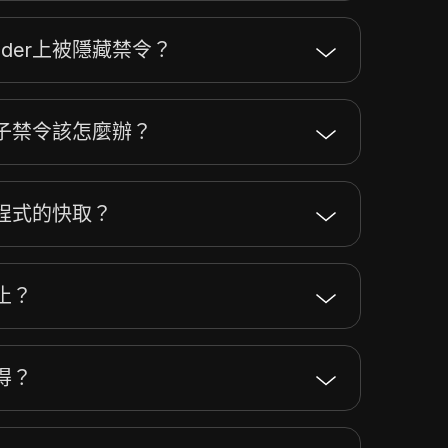
nder上被隱藏禁令？
子禁令該怎麼辦？
用程式的快取？
止？
得？