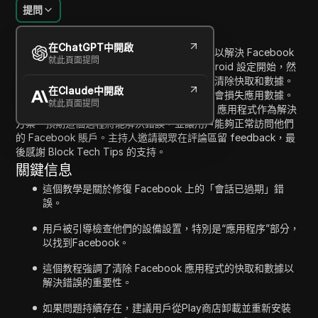
提問
內容介紹
在ChatGPT中開啟
在這個視頻教程中，主持人提供了逐步指導，以解決 Facebook
就此頁面提問
上的“會話已過期”錯誤。指南首先從檢查 Android 設定開始，然
後導航到應用程式部分，選擇 Facebook，並清除快取和數據。
在Claude中開啟
主持人強調了這一步驟的重要性，並警告可能會損失應用數據。
就此頁面提問
觀眾還被指導如何卸載並重新安裝 Facebook 應用程式作為解決
方案。預期這個過程將能解決錯誤，並讓用戶能夠正常訪問他們
的 Facebook 賬戶。主持人邀請觀眾在評論區留 feedback，最
後感謝 Block Tech Tips 的支持。
關鍵信息
這個教學是關於修復 Facebook 上的「會話已過期」錯
誤。
用戶被引導檢查他們的設備設置，特別是“應用程序”部分，
以找到Facebook。
這個教程強調了清除 Facebook 應用程式的快取和數據以
解決錯誤的重要性。
如果問題持續存在，建議用戶從Play商店卸載並重新安裝