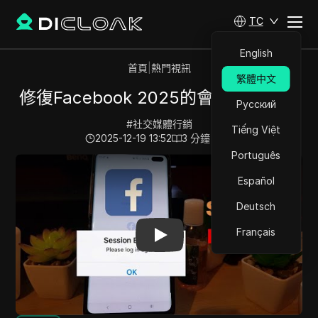
TC
English
首頁
|
熱門視訊
繁體中文
修復Facebook 2025的會話過期問題
Русский
#
社交媒體行銷
Tiếng Việt
2025-12-19 13:52
3
分鐘 閱讀
Português
Play Video:
修復Facebook 2025的會話過期問題
Español
Deutsch
Français