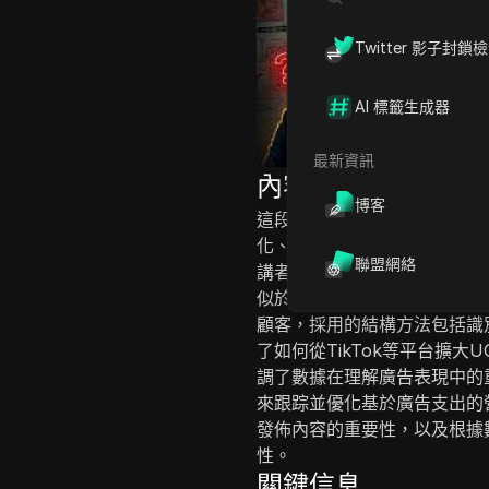
Twitter 影子封鎖
AI 標籤生成器
最新資訊
內容介紹
博客
這段視頻提供了有關電子商務
化、每次點擊成本，以及利用
聯盟網絡
講者擁有與眾多品牌合作的經
似於建造一個舒適的家。他提
顧客，採用的結構方法包括識
了如何從TikTok等平台擴大
調了數據在理解廣告表現中的重要性
來跟踪並優化基於廣告支出的
發佈內容的重要性，以及根據
性。
關鍵信息