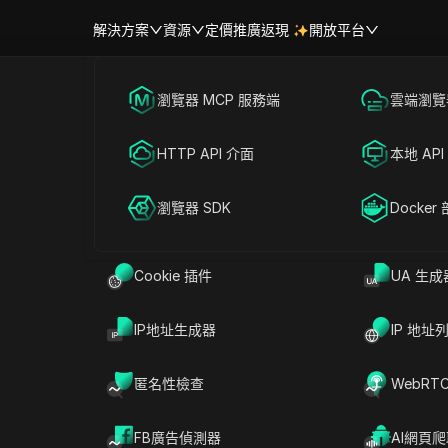
解決方案
資源
定價
推廣返現
開放平台
首頁
|
熱門視訊
跨境電商
瀏覽器 MCP 服務端
海外社媒營銷
雲端瀏覽器
幫助中心
帳號共享
復不良的TikTok商店ROAS（更
聯盟營銷
HTTP API 介面
廣告投放
本地 API
月）
RPA 市場（MCP）
擴展市場
網絡爬蟲
瀏覽器 SDK
帳號共享
Docker
#
社交媒體行銷
2026-06-03 15:12
4
分鐘 閱讀
Cookie 插件
UA 生成
良的TikTok商店ROAS（更新於2026年5月）
IP地址生成器
IP 地址
匿名性檢查
WebRT
FB廣告偵測器
AI網頁