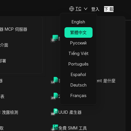
TC
登入
下 載
English
 MCP 伺服器
繁體中文
開放API
新於2026年5
Русский
 介面
Tiếng Việt
 部署
Português
Español
器
我的瀏覽器 User Agent 是什麼
Deutsch
Français
列表
2FA验证码生成器
C 洩露檢測
UUID 產生器
文章內容
爬取
免費 SMM 工具