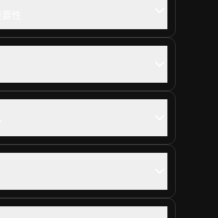
重要性
分