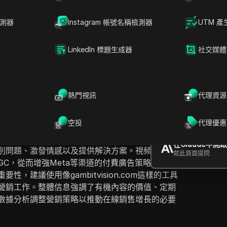
檢測器
Instagram 帳號名稱檢測器
UTM 產
LinkedIn 標題生成器
社交媒體
D
提問
熱門視訊
代理資源
營銷策略的洞見，強調了三個關鍵要素：轉換率優
用戶生成內容（UGC）和有機內容的媒體購買。演
在ChatGPT中
空投
代理優惠
就此頁面提問
驗，討論了為在線商店建立堅實基礎的重要性，類
供了關於創建有效廣告的技巧，這些廣告能夠吸引
在Claude中開
別問題、激發情感以及提供解決方案。視頻還探討
就此頁面提問
UGC，從而增強Meta等渠道的付費廣告策略。它強
，建議使用像gambitvision.com這樣的工具
營銷工作。整體信息強調了有機內容的價值、定期
數據分析調整營銷策略以推動在線銷售增長的必要