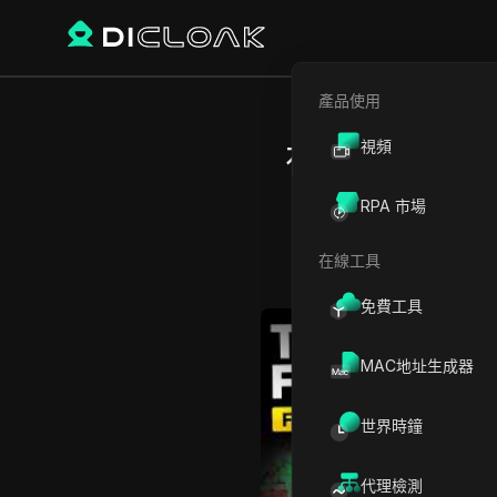
產品使用
視頻
在10分鐘內修
RPA 市場
在線工具
免費工具
Play Video:
在10分鐘內修復不
MAC地址生成器
世界時鐘
代理檢測