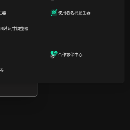
內容介紹
關鍵信息
生器
使用者名稱產生器
時間軸分析
內容關鍵字
相關問題與答案
圖片尺寸調整器
更多視頻推薦
ICloak防關聯指紋瀏覽器-防止賬
號封禁，安全管理多帳號
合作夥伴中心
下載
開啟
券
啟