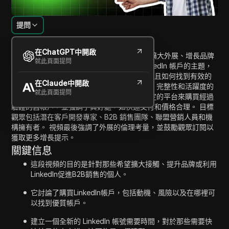
提問
內容介紹
在ChatGPT中開啟
在這段視頻中，主持人討論了使用 LinkedIn 擴大外展、增長品牌
就此頁面提問
和提升 B2B 銷售的策略。 它涵蓋了購買 LinkedIn 帳戶的主題，
人們選擇這樣做的原因，以及相關的風險，並且如何找到有效的
在Claude中開啟
合法帳戶。 內容強調在購買前，帳戶的年齡、完整性和活躍度的
就此頁面提問
重要性，以避免處罰。 主持人推薦了一個特定的平台來購買經過
驗證的舊帳戶，並強調了其好處，如快速交付和價格合理。 目標
觀眾包括潛在客戶開發專家、B2B 銷售團隊、聯盟營銷人員和機
構擁有者。 視頻最後強調了外展的倫理考量，並鼓勵觀眾訂閱以
獲取更多增長提示。
關鍵信息
這段視頻的目的是針對那些希望擴大接觸、提升品牌或利用
LinkedIn促進B2B銷售的個人。
它討論了購買LinkedIn帳戶，包括動機、風險以及在哪裡可
以找到優質帳戶。
建立一個全新的 LinkedIn 帳號需要時間，對於那些需要快