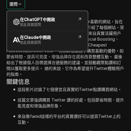
提問
內容介紹
在ChatGPT中開啟
這段視頻討論了七個購買便宜且真實的Twitter喜歡的網站，旨在
就此頁面提問
幫助那些希望提高Twitter互動的人。 主講人介紹了每個網站，突
出了它們的優勢，例如價格實惠、可靠性以及來自真實活躍用戶
在Claude中開啟
的喜歡質量。 提到的主要平台包括Famid、Social Boosting、
就此頁面提問
Likes Geek、QQ Tube、Sides Media、Buy Cheapest
Followers和Growth Void。 視頻詳細闡述了購買喜歡的優勢，如
節省時間、提高可見度、增強品牌存在感和改善整體互動。 最後
給出了根據個人目標選擇合適服務的建議，並鼓勵觀眾點讚和訂
閱以獲取更多提示。 總的來說，它作為希望提升Twitter體驗用戶
的指南。
關鍵信息
這段影片討論了七個便宜且真實的Twitter點讚購買網站。
這篇文章強調購買 Twitter 讚的好處，包括節省時間、提升
能見度和增強品牌形象。
來自像famid這樣的平台的真實讚好可以提高Twitter上的
互動。