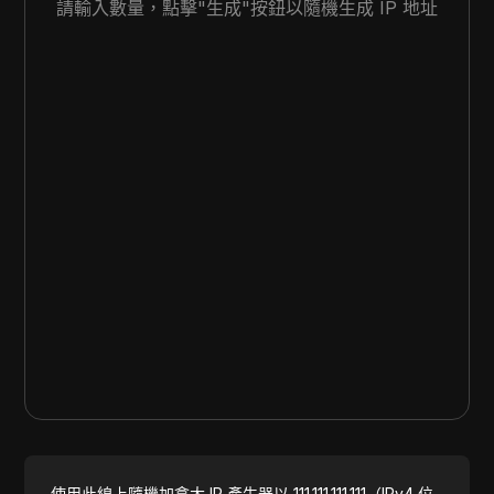
請輸入數量，點擊"生成"按鈕以隨機生成 IP 地址
使用此線上隨機加拿大 IP 產生器以 111.111.111.111（IPv4 位